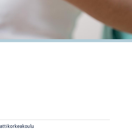
ttikorkeakoulu