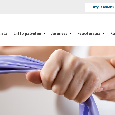
Liity jäseneks
ista
Liitto palvelee
Jäsenyys
Fysioterapia
Ko