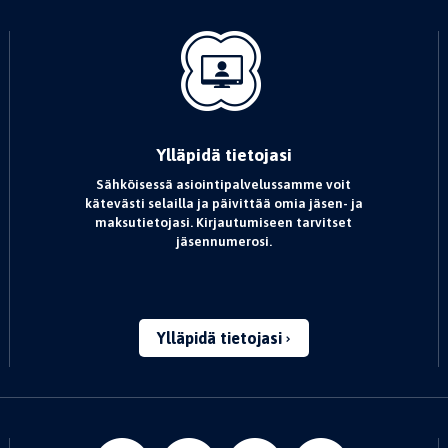
Ylläpidä tietojasi
Sähköisessä asiointipalvelussamme voit
kätevästi selailla ja päivittää omia jäsen- ja
maksutietojasi. Kirjautumiseen tarvitset
jäsennumerosi.
Ylläpidä tietojasi