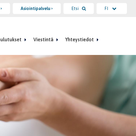
i
Asiointipalvelu
Etsi
FI
ulutukset
Viestintä
Yhteystiedot