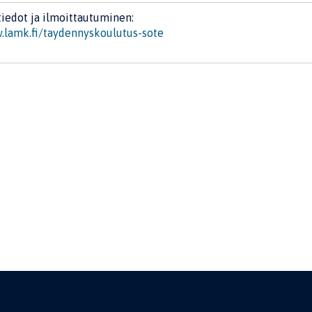
tiedot ja ilmoittautuminen:
lamk.fi/taydennyskoulutus-sote