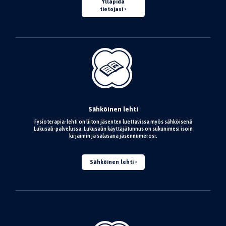
Ylläpidä
tietojasi
Sähköinen lehti
Fysioterapia-lehti on liiton jäsenten luettavissa myös sähköisenä
Lukusali-palvelussa. Lukusalin käyttäjätunnus on sukunimesi isoin
kirjaimin ja salasana jäsennumerosi.
Sähköinen lehti