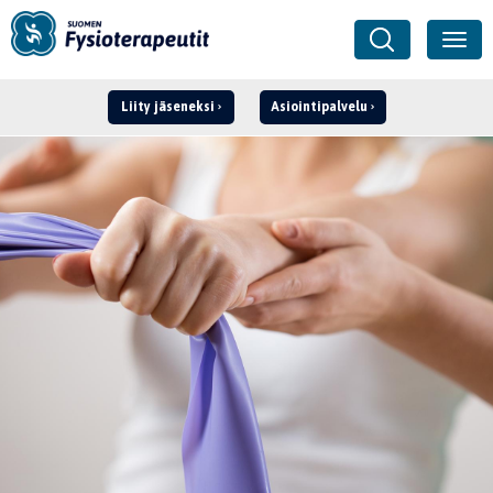
Liity jäseneksi
Asiointipalvelu
Kirjaudu ›