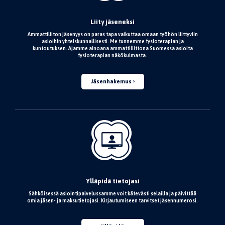
Liity jäseneksi
Ammattiliiton jäsenyys on paras tapa vaikuttaa omaan työhön liittyviin
asioihin yhteiskunnallisesti. Me tunnemme fysioterapian ja
kuntoutuksen. Ajamme ainoana ammattiliittona Suomessa asioita
fysioterapian näkökulmasta.
Jäsenhakemus
Ylläpidä tietojasi
Sähköisessä asiointipalvelussamme voit kätevästi selailla ja päivittää
omia jäsen- ja maksutietojasi. Kirjautumiseen tarvitset jäsennumerosi.