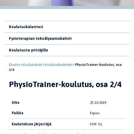
Koulutuskalenteri
Fysioterapian tekoälyaamukahvit
Koulutusta yrittäjille
Etusivu
Koulutukset
Koulutuskalenteri
PhysioTrainer-koulutus, osa
2/4
PhysioTrainer-koulutus, osa 2/4
Aika
25.10.2019
Paikka
Espoo
Koulutuksen järjestäjä
FIHF Oy