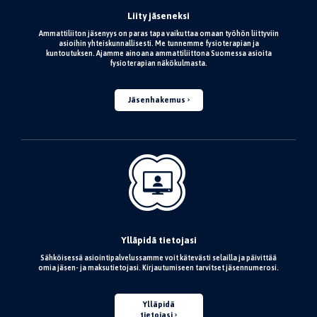
Liity jäseneksi
Ammattiliiton jäsenyys on paras tapa vaikuttaa omaan työhön liittyviin
asioihin yhteiskunnallisesti. Me tunnemme fysioterapian ja
kuntoutuksen. Ajamme ainoana ammattiliittona Suomessa asioita
fysioterapian näkökulmasta.
Jäsenhakemus
Ylläpidä tietojasi
Sähköisessä asiointipalvelussamme voit kätevästi selailla ja päivittää
omia jäsen- ja maksutietojasi. Kirjautumiseen tarvitset jäsennumerosi.
Ylläpidä
tietojasi