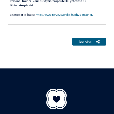
Personal trainer -koulutus fysioterapeuteille, yhteensä 12
lähiopetuspäivää.
Lisätiedot ja haku:
http://www.terveysverkko.fi/physiotrainer/
Jaa sivu