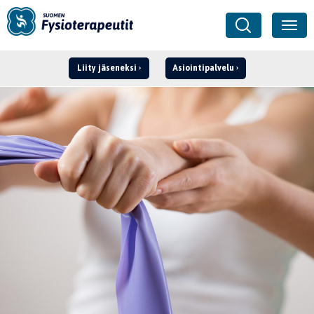
Liity jäseneksi
Asiointipalvelu
Kirjaudu ›