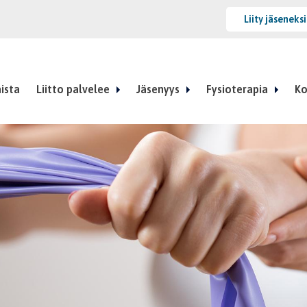
Liity jäseneks
ista
Liitto palvelee
Jäsenyys
Fysioterapia
Ko