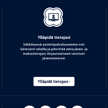
Ylläpidä tietojasi
Sähköisessä asiointipalvelussamme voit
kätevästi selailla ja päivittää omia jäsen- ja
maksutietojasi. Kirjautumiseen tarvitset
jäsennumerosi.
Ylläpidä tietojasi