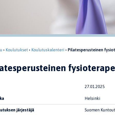
vu
Koulutukset
Koulutuskalenteri
Pilatesperusteinen fysio
latesperusteinen fysioterap
27.01.2025
ka
Helsinki
utuksen järjestäjä
Suomen Kuntout