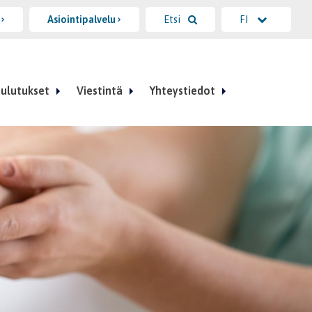
i
Asiointipalvelu
Etsi
FI
ulutukset
Viestintä
Yhteystiedot