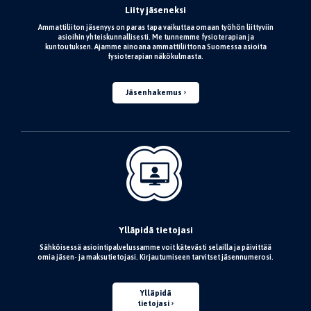
Liity jäseneksi
Ammattiliiton jäsenyys on paras tapa vaikuttaa omaan työhön liittyviin
asioihin yhteiskunnallisesti. Me tunnemme fysioterapian ja
kuntoutuksen. Ajamme ainoana ammattiliittona Suomessa asioita
fysioterapian näkökulmasta.
Jäsenhakemus
Ylläpidä tietojasi
Sähköisessä asiointipalvelussamme voit kätevästi selailla ja päivittää
omia jäsen- ja maksutietojasi. Kirjautumiseen tarvitset jäsennumerosi.
Ylläpidä
tietojasi