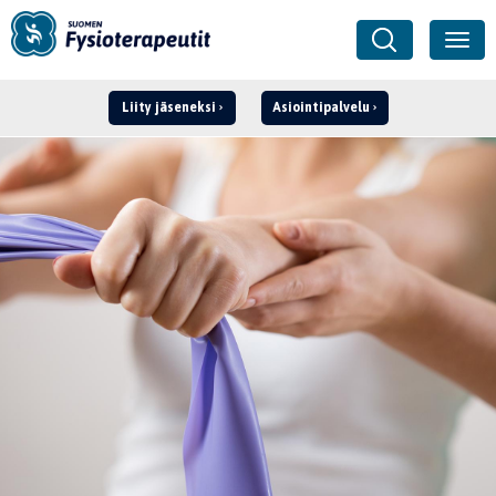
Liity jäseneksi
Asiointipalvelu
Kirjaudu ›