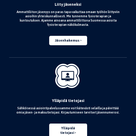
Liity jäseneksi
Ammattiliiton jäsenyys on paras tapa vaikuttaa omaan työhön liittyviin
asioihin yhteiskunnallisesti. Me tunnemme fysioterapian ja
kuntoutuksen. Ajamme ainoana ammattiliittona Suomessa asioita
fysioterapian näkökulmasta.
Jäsenhakemus
Ylläpidä tietojasi
Sähköisessä asiointipalvelussamme voit kätevästi selailla ja päivittää
omia jäsen- ja maksutietojasi. Kirjautumiseen tarvitset jäsennumerosi.
Ylläpidä
tietojasi