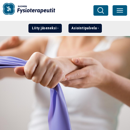
Liity jäseneksi
Asiointipalvelu
Kirjaudu ›