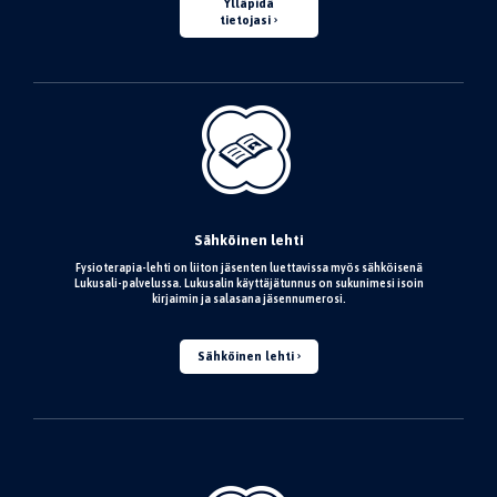
Ylläpidä
tietojasi
Sähköinen lehti
Fysioterapia-lehti on liiton jäsenten luettavissa myös sähköisenä
Lukusali-palvelussa. Lukusalin käyttäjätunnus on sukunimesi isoin
kirjaimin ja salasana jäsennumerosi.
Sähköinen lehti