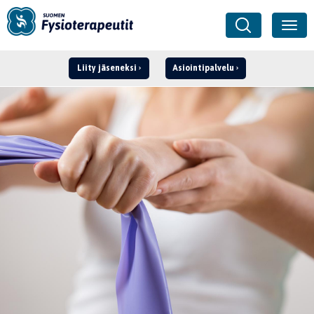
Liity jäseneksi
Asiointipalvelu
Kirjaudu ›