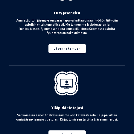
Liity jäseneksi
Ammattiliiton jäsenyys on paras tapa vaikuttaa omaan työhön liittyviin
asioihin yhteiskunnallisesti. Me tunnemme fysioterapian ja
kuntoutuksen. Ajamme ainoana ammattiliittona Suomessa asioita
fysioterapian näkökulmasta.
Jäsenhakemus
Ylläpidä tietojasi
Sähköisessä asiointipalvelussamme voit kätevästi selailla ja päivittää
omia jäsen- ja maksutietojasi. Kirjautumiseen tarvitset jäsennumerosi.