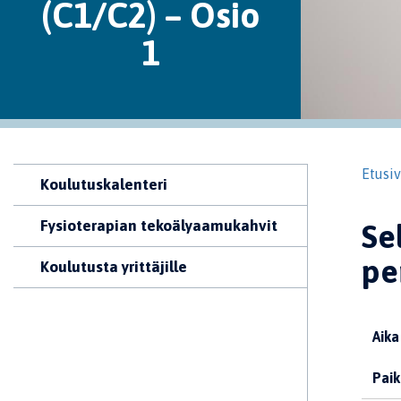
(C1/C2) – Osio
1
Etusi
Koulutuskalenteri
Fysioterapian tekoälyaamukahvit
Se
pe
Koulutusta yrittäjille
Aika
Paik