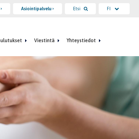
i
Asiointipalvelu
Etsi
FI
ulutukset
Viestintä
Yhteystiedot