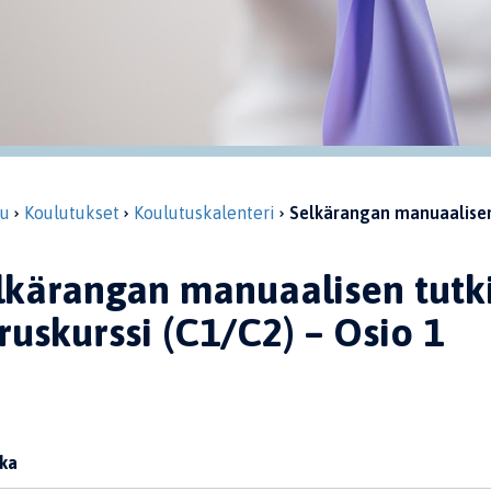
vu
Koulutukset
Koulutuskalenteri
Selkärangan manuaalisen 
lkärangan manuaalisen tutk
ruskurssi (C1/C2) – Osio 1
ka