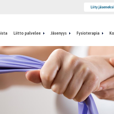
Liity jäseneks
ista
Liitto palvelee
Jäsenyys
Fysioterapia
Ko