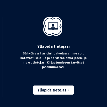
Ylläpidä tietojasi
Sähköisessä asiointipalvelussamme voit
kätevästi selailla ja päivittää omia jäsen- ja
maksutietojasi. Kirjautumiseen tarvitset
jäsennumerosi.
Ylläpidä tietojasi