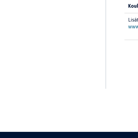
Koul
Lisä
www