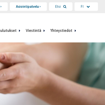
i
Asiointipalvelu
Etsi
FI
ulutukset
Viestintä
Yhteystiedot