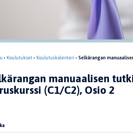
vu
Koulutukset
Koulutuskalenteri
Selkärangan manuaalisen 
lkärangan manuaalisen tutk
ruskurssi (C1/C2), Osio 2
ka