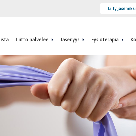
Liity jäseneks
ista
Liitto palvelee
Jäsenyys
Fysioterapia
Ko