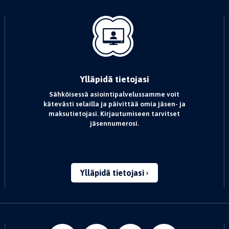
Ylläpidä tietojasi
Sähköisessä asiointipalvelussamme voit
kätevästi selailla ja päivittää omia jäsen- ja
maksutietojasi. Kirjautumiseen tarvitset
jäsennumerosi.
Ylläpidä tietojasi