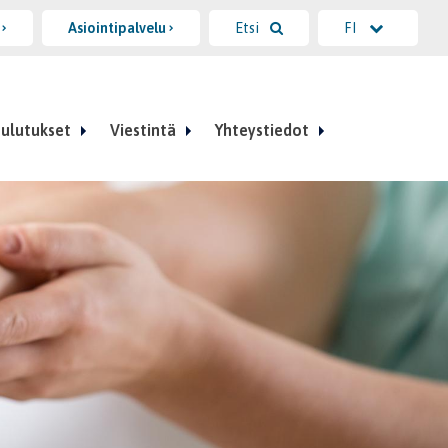
i
Asiointipalvelu
Etsi
FI
ulutukset
Viestintä
Yhteystiedot