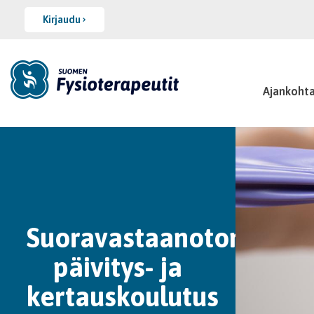
Kirjaudu
Ajankohta
Suoravastaanoton
päivitys- ja
kertauskoulutus