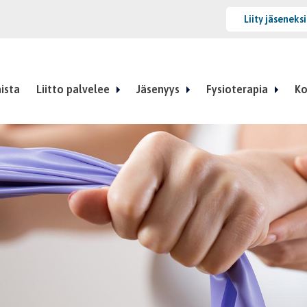
Liity jäseneks
ista
Liitto palvelee
Jäsenyys
Fysioterapia
Ko