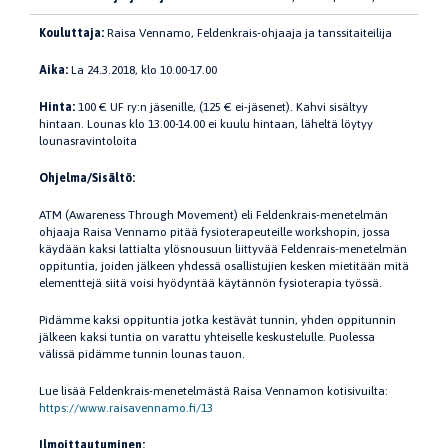
Kouluttaja:
Raisa Vennamo, Feldenkrais-ohjaaja ja tanssitaiteilija
Aika:
La 24.3.2018, klo 10.00-17.00
Hinta:
100 € UF ry:n jäsenille, (125 € ei-jäsenet). Kahvi sisältyy
hintaan. Lounas klo 13.00-14.00 ei kuulu hintaan, läheltä löytyy
lounasravintoloita
Ohjelma/Sisältö:
ATM (Awareness Through Movement) eli Feldenkrais-menetelmän
ohjaaja Raisa Vennamo pitää fysioterapeuteille workshopin, jossa
käydään kaksi lattialta ylösnousuun liittyvää Feldenrais-menetelmän
oppituntia, joiden jälkeen yhdessä osallistujien kesken mietitään mitä
elementtejä siitä voisi hyödyntää käytännön fysioterapia työssä.
Pidämme kaksi oppituntia jotka kestävät tunnin, yhden oppitunnin
jälkeen kaksi tuntia on varattu yhteiselle keskustelulle. Puolessa
välissä pidämme tunnin lounas tauon.
Lue lisää Feldenkrais-menetelmästä Raisa Vennamon kotisivuilta:
https://www.raisavennamo.fi/13
Ilmoittautuminen: