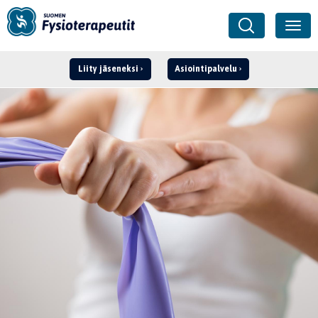
Liity jäseneksi
Asiointipalvelu
Kirjaudu ›