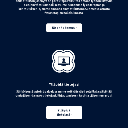
Ammattiliiton jäsenyys on paras tapa vaikuttaa omaan työhön liittyviin
asioihin yhteiskunnallisesti. Me tunnemme fysioterapian ja
kuntoutuksen. Ajamme ainoana ammattiliittona Suomessa asioita
fysioterapian näkökulmasta.
Jäsenhakemus
Ylläpidä tietojasi
Sähköisessä asiointipalvelussamme voit kätevästi selailla ja päivittää
omia jäsen- ja maksutietojasi. Kirjautumiseen tarvitset jäsennumerosi.
Ylläpidä
tietojasi