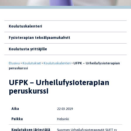
Koulutuskalenteri
Fysioterapian tekoälyaamukahvit
Koulutusta yrittäjille
Etusivu
Koulutukset
Koulutuskalenteri
UFPK – Urheilufysioterapian
peruskurssi
UFPK – Urheilufysioterapian
peruskurssi
Aika
22.03.2019
Paikka
Helsinki
Koulutuksen järjestäjä
Suomen Urheilufysioterapeutit SUFT ry