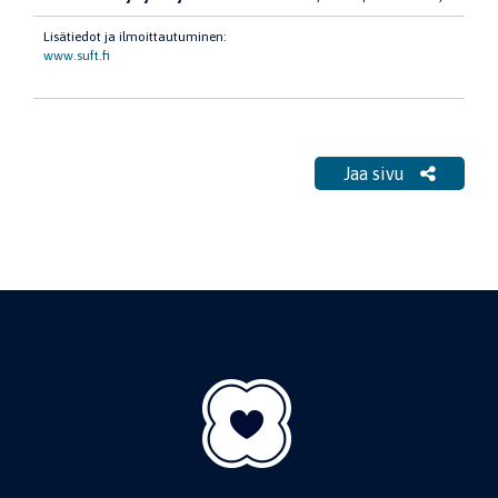
Lisätiedot ja ilmoittautuminen:
www.suft.fi
Jaa sivu