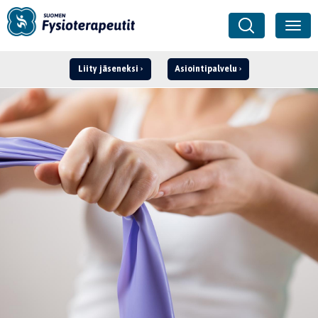
Liity jäseneksi
Asiointipalvelu
Kirjaudu ›