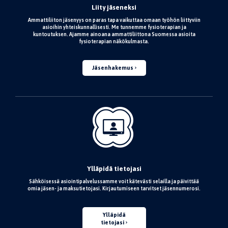
Liity jäseneksi
Ammattiliiton jäsenyys on paras tapa vaikuttaa omaan työhön liittyviin
asioihin yhteiskunnallisesti. Me tunnemme fysioterapian ja
kuntoutuksen. Ajamme ainoana ammattiliittona Suomessa asioita
fysioterapian näkökulmasta.
Jäsenhakemus
Ylläpidä tietojasi
Sähköisessä asiointipalvelussamme voit kätevästi selailla ja päivittää
omia jäsen- ja maksutietojasi. Kirjautumiseen tarvitset jäsennumerosi.
Ylläpidä
tietojasi