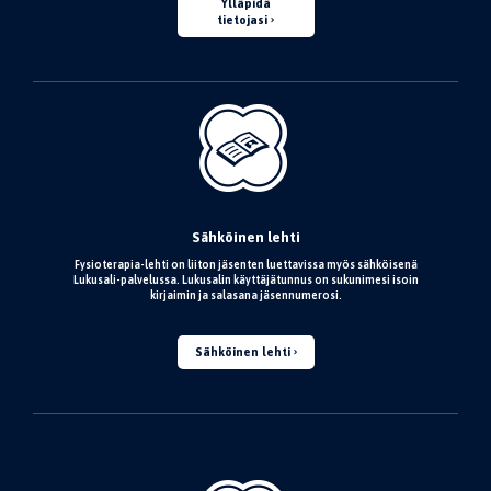
Ylläpidä
tietojasi
Sähköinen lehti
Fysioterapia-lehti on liiton jäsenten luettavissa myös sähköisenä
Lukusali-palvelussa. Lukusalin käyttäjätunnus on sukunimesi isoin
kirjaimin ja salasana jäsennumerosi.
Sähköinen lehti