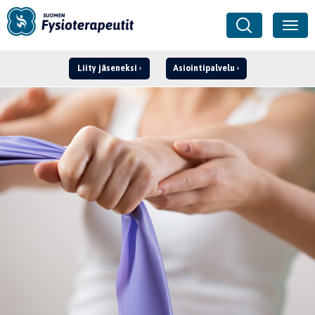
Liity jäseneksi
Asiointipalvelu
Kirjaudu ›