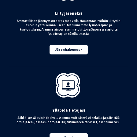
Liity jäseneksi
Ammattiliiton jäsenyys on paras tapa vaikuttaa omaan työhön liittyviin
asioihin yhteiskunnallisesti. Me tunnemme fysioterapian ja
kuntoutuksen. Ajamme ainoana ammattiliittona Suomessa asioita
fysioterapian näkökulmasta.
Jäsenhakemus
Ylläpidä tietojasi
Sähköisessä asiointipalvelussamme voit kätevästi selailla ja päivittää
omia jäsen- ja maksutietojasi. Kirjautumiseen tarvitset jäsennumerosi.