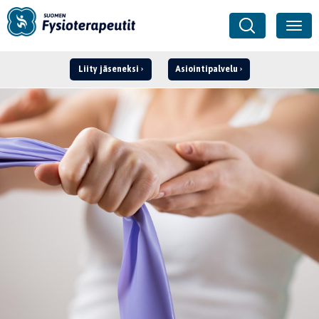
Liity jäseneksi
Asiointipalvelu
Kirjaudu ›