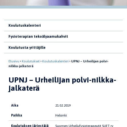
Koulutuskalenteri
Fysioterapian tekoälyaamukahvit
Koulutusta yrittäjille
Etusivu
Koulutukset
Koulutuskalenteri
UPNJ – Urheilijan polvi-
nilkka-jalkaterä
UPNJ – Urheilijan polvi-nilkka-
jalkaterä
Aika
21.02.2019
Paikka
Helsinki
Koulutuksen järjestäjä
Suomen Urheilufysioterapeutit SUFT ry