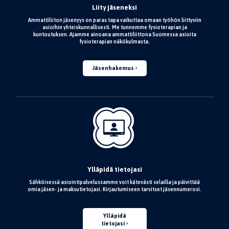
Liity jäseneksi
Ammattiliiton jäsenyys on paras tapa vaikuttaa omaan työhön liittyviin
asioihin yhteiskunnallisesti. Me tunnemme fysioterapian ja
kuntoutuksen. Ajamme ainoana ammattiliittona Suomessa asioita
fysioterapian näkökulmasta.
Jäsenhakemus
Ylläpidä tietojasi
Sähköisessä asiointipalvelussamme voit kätevästi selailla ja päivittää
omia jäsen- ja maksutietojasi. Kirjautumiseen tarvitset jäsennumerosi.
Ylläpidä
tietojasi