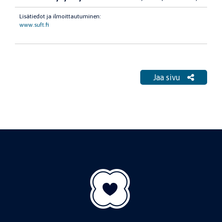
Lisätiedot ja ilmoittautuminen:
www.suft.fi
Jaa sivu