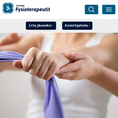
Liity jäseneksi
Asiointipalvelu
Kirjaudu ›