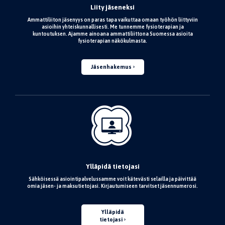
Liity jäseneksi
Ammattiliiton jäsenyys on paras tapa vaikuttaa omaan työhön liittyviin
asioihin yhteiskunnallisesti. Me tunnemme fysioterapian ja
kuntoutuksen. Ajamme ainoana ammattiliittona Suomessa asioita
fysioterapian näkökulmasta.
Jäsenhakemus
Ylläpidä tietojasi
Sähköisessä asiointipalvelussamme voit kätevästi selailla ja päivittää
omia jäsen- ja maksutietojasi. Kirjautumiseen tarvitset jäsennumerosi.
Ylläpidä
tietojasi