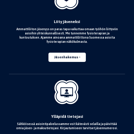
Liity jäseneksi
Ammattiliiton jäsenyys on paras tapa vaikuttaa omaan työhön liittyviin
asioihin yhteiskunnallisesti. Me tunnemme fysioterapian ja
kuntoutuksen. Ajamme ainoana ammattiliittona Suomessa asioita
fysioterapian näkökulmasta.
Jäsenhakemus
Ylläpidä tietojasi
Sähköisessä asiointipalvelussamme voit kätevästi selailla ja päivittää
omia jäsen- ja maksutietojasi. Kirjautumiseen tarvitset jäsennumerosi.