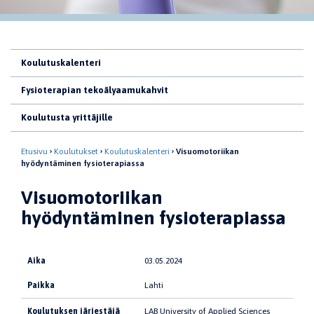
Koulutuskalenteri
Fysioterapian tekoälyaamukahvit
Koulutusta yrittäjille
Etusivu
Koulutukset
Koulutuskalenteri
Visuomotoriikan
hyödyntäminen fysioterapiassa
Visuomotoriikan
hyödyntäminen fysioterapiassa
Aika
03.05.2024
Paikka
Lahti
Koulutuksen järjestäjä
LAB University of Applied Sciences