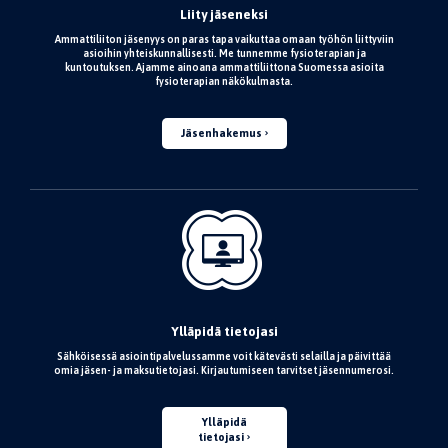
Liity jäseneksi
Ammattiliiton jäsenyys on paras tapa vaikuttaa omaan työhön liittyviin
asioihin yhteiskunnallisesti. Me tunnemme fysioterapian ja
kuntoutuksen. Ajamme ainoana ammattiliittona Suomessa asioita
fysioterapian näkökulmasta.
Jäsenhakemus
Ylläpidä tietojasi
Sähköisessä asiointipalvelussamme voit kätevästi selailla ja päivittää
omia jäsen- ja maksutietojasi. Kirjautumiseen tarvitset jäsennumerosi.
Ylläpidä
tietojasi