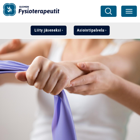
Liity jäseneksi
Asiointipalvelu
Kirjaudu ›