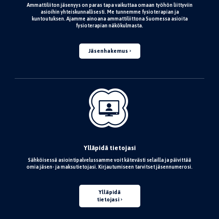
Ammattiliiton jäsenyys on paras tapa vaikuttaa omaan työhön liittyviin
asioihin yhteiskunnallisesti. Me tunnemme fysioterapian ja
kuntoutuksen. Ajamme ainoana ammattiliittona Suomessa asioita
fysioterapian näkökulmasta.
Jäsenhakemus
Ylläpidä tietojasi
Sähköisessä asiointipalvelussamme voit kätevästi selailla ja päivittää
omia jäsen- ja maksutietojasi. Kirjautumiseen tarvitset jäsennumerosi.
Ylläpidä
tietojasi