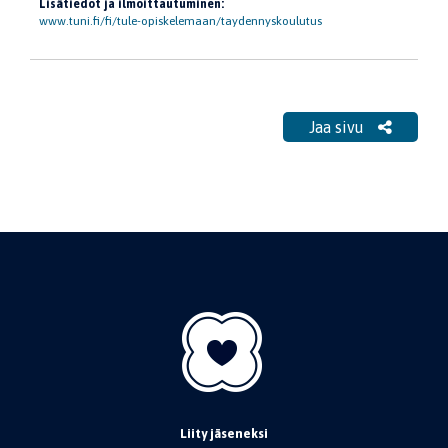
Lisätiedot ja ilmoittautuminen:
www.tuni.fi/fi/tule-opiskelemaan/taydennyskoulutus
Jaa sivu
Liity jäseneksi