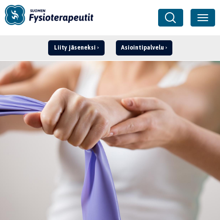
Liity jäseneksi
Asiointipalvelu
Kirjaudu ›