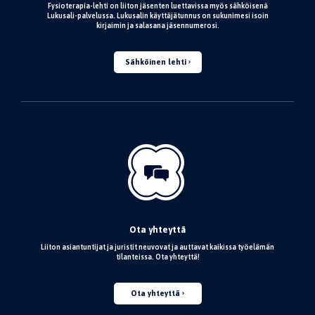
Fysioterapia-lehti on liiton jäsenten luettavissa myös sähköisenä
Lukusali-palvelussa. Lukusalin käyttäjätunnus on sukunimesi isoin
kirjaimin ja salasana jäsennumerosi.
Sähköinen lehti
Ota yhteyttä
Liiton asiantuntijat ja juristit neuvovat ja auttavat kaikissa työelämän
tilanteissa. Ota yhteyttä!
Ota yhteyttä