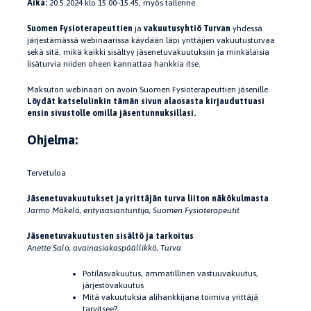
Aika:
20.5.2024 klo 15.00–15.45, myös tallenne
Suomen Fysioterapeuttien
ja
vakuutusyhtiö Turvan
yhdessä
järjestämässä webinaarissa käydään läpi yrittäjien vakuutusturvaa
sekä sitä, mikä kaikki sisältyy jäsenetuvakuutuksiin ja minkälaisia
lisäturvia niiden oheen kannattaa hankkia itse.
Maksuton webinaari on avoin Suomen Fysioterapeuttien jäsenille.
Löydät katselulinkin tämän sivun alaosasta kirjauduttuasi
ensin sivustolle omilla jäsentunnuksillasi.
Ohjelma:
Tervetuloa
Jäsenetuvakuutukset ja yrittäjän turva liiton näkökulmasta
Jarmo Mäkelä, erityisasiantuntija, Suomen Fysioterapeutit
Jäsenetuvakuutusten sisältö ja tarkoitus
Anette Salo, avainasiakaspäällikkö, Turva
Potilasvakuutus, ammatillinen vastuuvakuutus,
järjestövakuutus
Mitä vakuutuksia alihankkijana toimiva yrittäjä
tarvitsee?