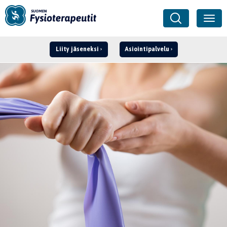
Liity jäseneksi
Asiointipalvelu
Kirjaudu ›