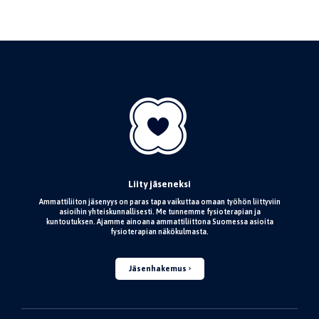
Liity jäseneksi
Ammattiliiton jäsenyys on paras tapa vaikuttaa omaan työhön liittyviin
asioihin yhteiskunnallisesti. Me tunnemme fysioterapian ja
kuntoutuksen. Ajamme ainoana ammattiliittona Suomessa asioita
fysioterapian näkökulmasta.
Jäsenhakemus