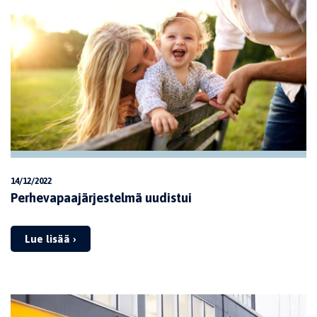
14/12/2022
Perhevapaajärjestelmä uudistui
Lue lisää ›