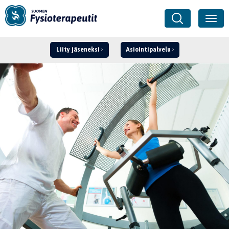
Liity jäseneksi
Asiointipalvelu
Kirjaudu ›