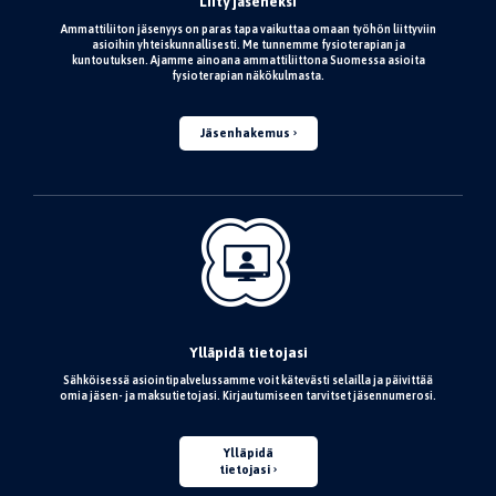
Liity jäseneksi
Ammattiliiton jäsenyys on paras tapa vaikuttaa omaan työhön liittyviin
asioihin yhteiskunnallisesti. Me tunnemme fysioterapian ja
kuntoutuksen. Ajamme ainoana ammattiliittona Suomessa asioita
fysioterapian näkökulmasta.
Jäsenhakemus
Ylläpidä tietojasi
Sähköisessä asiointipalvelussamme voit kätevästi selailla ja päivittää
omia jäsen- ja maksutietojasi. Kirjautumiseen tarvitset jäsennumerosi.
Ylläpidä
tietojasi