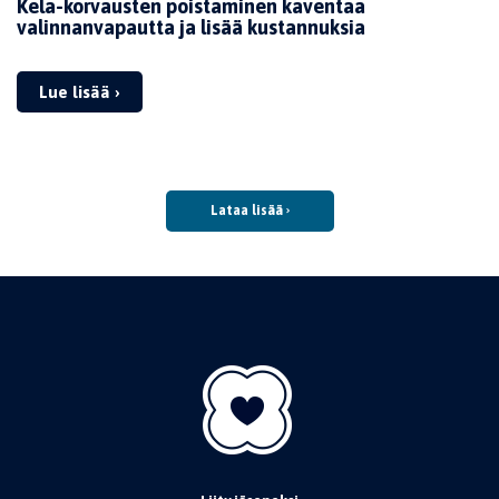
Kela-korvausten poistaminen kaventaa
valinnanvapautta ja lisää kustannuksia
Lue lisää ›
Lataa lisää