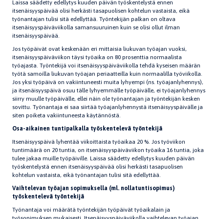
Laissa säädetty edellytys kuuden päivän työskentelystä ennen
itsenäisyyspäivää olisi herkästi tasapuolisen kohtelun vastaista, eikä
työnantajan tulisi sitä edellyttää. Työntekijän palkan on oltava
itsenäisyyspäiväviikolla samansuuruinen kuin se olisi ollut ilman
itsenäisyyspäivää.
Jos työpäivät ovat keskenään eri mittaisia liukuvan työajan vuoksi,
itsenäisyyspäiväviikon täysi työaika on 80 prosenttia normaalista
työajasta. Työntekijä voi itsenäisyyspäiväviikolla tehdä kyseisen määrän
työtä samoilla liukuvan työajan periaatteilla kuin normaalilla työviikolla.
Jos yksi työpäivä on vakiintuneesti muita lyhyempi (ns. työajanlyhennys),
ja itsenäisyyspäivä osuu tälle lyhyemmälle työpäivälle, ei työajanlyhennys
siirry muulle työpäivälle, ellei näin ole työnantajan ja työntekijän kesken
sovittu. Työnantaja ei saa siirtää työajanlyhennystä itsenäisyyspäivälle ja
siten poiketa vakiintuneesta käytännöstä.
Osa-aikainen tuntipalkalla työskentelevä työntekijä
Itsenäisyyspäivä lyhentää viikoittaista työaikaa 20 %. Jos työviikon
tuntimäärä on 20 tuntia, on itsenäisyyspäiväviikon työaika 16 tuntia, joka
tulee jakaa muille työpäiville. Laissa säädetty edellytys kuuden päivän
työskentelystä ennen itsenäisyyspäivää olisi herkästi tasapuolisen
kohtelun vastaista, eikä työnantajan tulisi sitä edellyttää.
Vaihtelevan työajan sopimuksella (ml. nollatuntisopimus)
työskentelevä työntekijä
Työnantaja voi määrätä työntekijän työpäivät työaikalain ja
työsopimuksen mukaisesti. Itsenäisyyspäiväviikolla vaihtelevan työajan