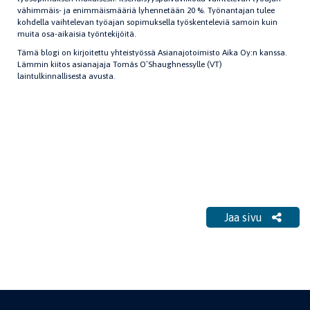
vähimmäis- ja enimmäismääriä lyhennetään 20 %. Työnantajan tulee
kohdella vaihtelevan työajan sopimuksella työskenteleviä samoin kuin
muita osa-aikaisia työntekijöitä.
Tämä blogi on kirjoitettu yhteistyössä Asianajotoimisto Aika Oy:n kanssa.
Lämmin kiitos asianajaja Tomás O’Shaughnessylle (VT)
laintulkinnallisesta avusta.
Jaa sivu