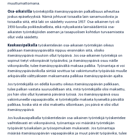
muuttumattomana.
Osa-aikaisilla
työntekijöillä itsenäisyyspäivän palkallisuus aiheuttaa
joskus epäselvyyksiä. Nämä johtuvat toisaalta lain sanamuodosta ja
toisaalta siitä, että laki on säädetty vuonna 1937. Osa-aikainen työ oli
1930-luvulla poikkeuksellista, eikä nykyaikaista lainsäädäntöä osa-
aikaisten työntekijöiden aseman ja tasapuolisen kohtelun turvaamisesta
ollut vielä säädetty.
Kuukausipalkalla
työskentelevän osa-aikaisen työntekijän oikeus
palkkaan itsenäisyyspäivältä riippuu ensinnäkin siitä, olisiko
itsenäisyyspäivä muutoin ollut työpäivä. Jos osa-aikainen työntekijä on
sopinut tietyt viikonpäivät työpäiviksi, ja itsenäisyyspäivä osuu näille
viikonpäiville, tulee itsenäisyyspäivältä maksaa palkka. Työnantaja ei voi
itsenäisyyspäiväviikolla siirtää sovittua tai vakiintunutta työpäivää muulle
arkipäivälle välttyäkseen maksamasta palkkaa itsenäisyyspäivän ajalta.
Jos työntekijällä on edellä kuvattu oikeus itsenäisyyspäivän palkkaan,
tulee palkan vastata suuruudeltaan sitä, mitä työntekijälle olisi maksettu,
jos hän olisi ollut kyseisenä päivänä työssä. Jos itsenäisyyspäivä osuu
vakiintuneelle vapaapäivälle, ei työntekijälle makseta kyseiseltä päivältä
palkkaa, koska sitä ei olisi maksettu silloinkaan, jos päivä ei olisi ollut
itsenäisyyspäivä.
Jos kuukausipalkalla työskentelevän osa-aikainen työntekijä työskentelee
vaihtelevasti eri viikonpäivinä, työnantaja voi määrätä työntekijän
työpäivät työaikalain ja työsopimuksen mukaisesti. Jos työnantaja
määrää itsenäisyyspäivän vapaapäiväksi ja muut päivät työpäiviksi, tulee