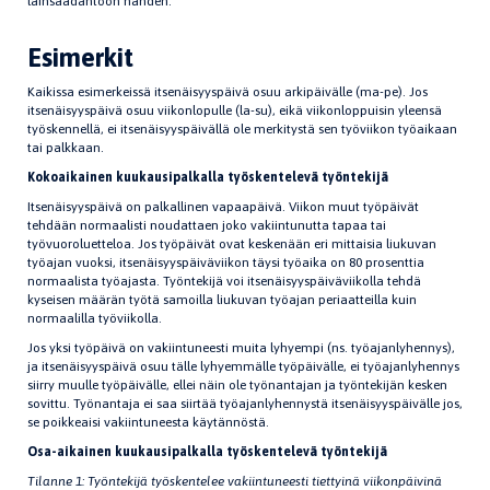
lainsäädäntöön nähden.
Esimerkit
Kaikissa esimerkeissä itsenäisyyspäivä osuu arkipäivälle (ma-pe). Jos
itsenäisyyspäivä osuu viikonlopulle (la-su), eikä viikonloppuisin yleensä
työskennellä, ei itsenäisyyspäivällä ole merkitystä sen työviikon työaikaan
tai palkkaan.
Kokoaikainen kuukausipalkalla työskentelevä työntekijä
Itsenäisyyspäivä on palkallinen vapaapäivä. Viikon muut työpäivät
tehdään normaalisti noudattaen joko vakiintunutta tapaa tai
työvuoroluetteloa. Jos työpäivät ovat keskenään eri mittaisia liukuvan
työajan vuoksi, itsenäisyyspäiväviikon täysi työaika on 80 prosenttia
normaalista työajasta. Työntekijä voi itsenäisyyspäiväviikolla tehdä
kyseisen määrän työtä samoilla liukuvan työajan periaatteilla kuin
normaalilla työviikolla.
Jos yksi työpäivä on vakiintuneesti muita lyhyempi (ns. työajanlyhennys),
ja itsenäisyyspäivä osuu tälle lyhyemmälle työpäivälle, ei työajanlyhennys
siirry muulle työpäivälle, ellei näin ole työnantajan ja työntekijän kesken
sovittu. Työnantaja ei saa siirtää työajanlyhennystä itsenäisyyspäivälle jos,
se poikkeaisi vakiintuneesta käytännöstä.
Osa-aikainen kuukausipalkalla työskentelevä työntekijä
Tilanne 1: Työntekijä työskentelee vakiintuneesti tiettyinä viikonpäivinä