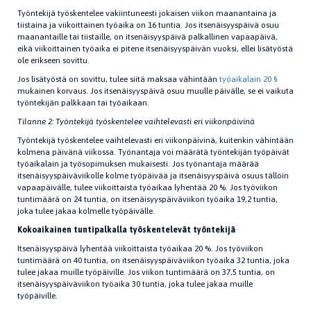
Työntekijä työskentelee vakiintuneesti jokaisen viikon maanantaina ja
tiistaina ja viikoittainen työaika on 16 tuntia. Jos itsenäisyyspäivä osuu
maanantaille tai tiistaille, on itsenäisyyspäivä palkallinen vapaapäivä,
eikä viikoittainen työaika ei pitene itsenäisyyspäivän vuoksi, ellei lisätyöstä
ole erikseen sovittu.
Jos lisätyöstä on sovittu, tulee siitä maksaa vähintään
työaikalain 20 §
mukainen korvaus. Jos itsenäisyyspäivä osuu muulle päivälle, se ei vaikuta
työntekijän palkkaan tai työaikaan.
Tilanne 2: Työntekijä työskentelee vaihtelevasti eri viikonpäivinä
Työntekijä työskentelee vaihtelevasti eri viikonpäivinä, kuitenkin vähintään
kolmena päivänä viikossa. Työnantaja voi määrätä työntekijän työpäivät
työaikalain ja työsopimuksen mukaisesti. Jos työnantaja määrää
itsenäisyyspäiväviikolle kolme työpäivää ja itsenäisyyspäivä osuus tällöin
vapaapäivälle, tulee viikoittaista työaikaa lyhentää 20 %. Jos työviikon
tuntimäärä on 24 tuntia, on itsenäisyyspäiväviikon työaika 19,2 tuntia,
joka tulee jakaa kolmelle työpäivälle.
Kokoaikainen tuntipalkalla työskentelevät työntekijä
Itsenäisyyspäivä lyhentää viikoittaista työaikaa 20 %. Jos työviikon
tuntimäärä on 40 tuntia, on itsenäisyyspäiväviikon työaika 32 tuntia, joka
tulee jakaa muille työpäiville. Jos viikon tuntimäärä on 37,5 tuntia, on
itsenäisyyspäiväviikon työaika 30 tuntia, joka tulee jakaa muille
työpäiville.