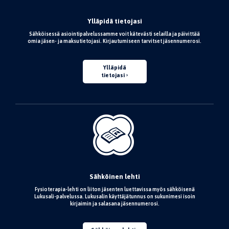
Ylläpidä tietojasi
Sähköisessä asiointipalvelussamme voit kätevästi selailla ja päivittää
omia jäsen- ja maksutietojasi. Kirjautumiseen tarvitset jäsennumerosi.
Ylläpidä
tietojasi
Sähköinen lehti
Fysioterapia-lehti on liiton jäsenten luettavissa myös sähköisenä
Lukusali-palvelussa. Lukusalin käyttäjätunnus on sukunimesi isoin
kirjaimin ja salasana jäsennumerosi.