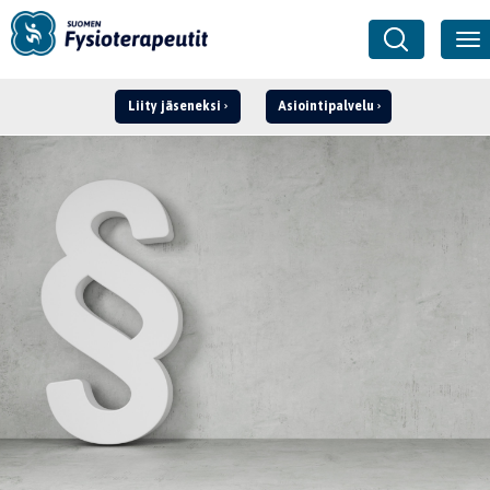
Liity jäseneksi
Asiointipalvelu
Kirjaudu ›