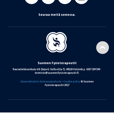
Seuraa meitä somessa.
Suomen Fysioterapeutit
Rautatieläisenkatu 6 B (käynti: Kellosilta 7), 00520 Helsinki p. 0207 199 590 •
toimisto@suomenfysioterapeutit.fi.
Jäsenrekisterin tietosuojaseloste
•
Cookie policy
© Suomen
Fysioterapeutit 2017