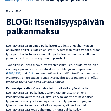
Etusivu
Ajankohtaista
BLOGI: Itsenäisyyspäivän palkanmaksu
08/12/2022
BLOGI: Itsenäisyyspäivän
palkanmaksu
Itsenäisyyspäivä on ainoa palkalliseksi säädetty arkipyhä. Muiden
arkipyhien palkallisuudesta on sovittu työehtosopimuksissa tai suoraan
työsopimuksella, tai niistä on tullut palkallisia vapaapäiviä pitkään
jatkuneen vakiintuneen käytännön perusteella.
Työpaikoissa, joissa ei sovelleta työehtosopimusta, noudatetaan lakia
itsenäisyyspäivän viettämisestä yleisenä juhla- ja vapaapäivänä
(
L388/1937
). Lain
3 §
:n mukaan
töiden keskeyttämisestä huolimatta on
työntekijälle maksettava itsenäisyyspäivältä, jos se muuten olisi ollut
työpäivä, täyttä työpäivää vastaava palkka.
Kuukausipalkalla
työskenteleville kokoaikaisille työntekijöillä
itsenäisyyspäivän palkallisuus syntyy käytännössä siten, että
itsenäisyyspäivä lyhentää viikoittaista työaikaa yhden kokonaisen
työpäivän verran, jos itsenäisyyspäivä osuu työpäivälle. Työajan
lyhentyminen tarkoittaa palkallista vapaata, eli työtä tehdään
itsenäisyyspäiväviikolla vähemmän, mutta palkka säilyy