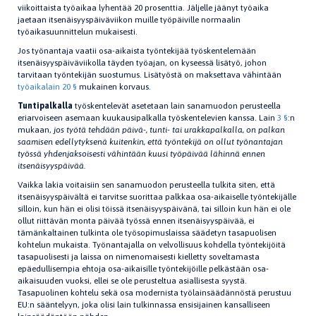
viikoittaista työaikaa lyhentää 20 prosenttia. Jäljelle jäänyt työaika
jaetaan itsenäisyyspäiväviikon muille työpäiville normaalin
työaikasuunnittelun mukaisesti.
Jos työnantaja vaatii osa-aikaista työntekijää työskentelemään
itsenäisyyspäiväviikolla täyden työajan, on kyseessä lisätyö, johon
tarvitaan työntekijän suostumus. Lisätyöstä on maksettava vähintään
työaikalain 20 §
mukainen korvaus.
Tuntipalkalla
työskentelevät asetetaan lain sanamuodon perusteella
eriarvoiseen asemaan kuukausipalkalla työskentelevien kanssa. Lain
3 §
:n
mukaan,
jos työtä tehdään päivä-, tunti- tai urakkapalkalla, on palkan
saamisen edellytyksenä kuitenkin, että työntekijä on ollut työnantajan
työssä yhdenjaksoisesti vähintään kuusi työpäivää lähinnä ennen
itsenäisyyspäivää.
Vaikka lakia voitaisiin sen sanamuodon perusteella tulkita siten, että
itsenäisyyspäivältä ei tarvitse suorittaa palkkaa osa-aikaiselle työntekijälle
silloin, kun hän ei olisi töissä itsenäisyyspäivänä, tai silloin kun hän ei ole
ollut riittävän monta päivää työssä ennen itsenäisyyspäivää, ei
tämänkaltainen tulkinta ole työsopimuslaissa säädetyn tasapuolisen
kohtelun mukaista. Työnantajalla on velvollisuus kohdella työntekijöitä
tasapuolisesti ja laissa on nimenomaisesti kielletty soveltamasta
epäedullisempia ehtoja osa-aikaisille työntekijöille pelkästään osa-
aikaisuuden vuoksi, ellei se ole perusteltua asiallisesta syystä.
Tasapuolinen kohtelu sekä osa modernista työlainsäädännöstä perustuu
EU:n sääntelyyn, joka olisi lain tulkinnassa ensisijainen kansalliseen