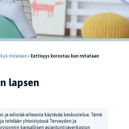
kyä mitataan
Eettisyys korostuu kun mitataan
an lapsen
si ja edistää aiheesta käytävää keskustelua. Tämä
rja tehdään yhteistyössä Terveyden ja
rvioinnin kansallisen asiantuntijaverkoston