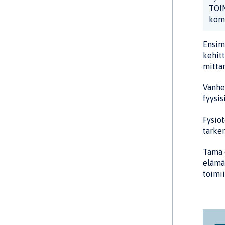
TOIM
komm
Ensim
kehit
mittar
Vanhem
fyysis
Fysiot
tarke
Tämä o
elämä
toimii