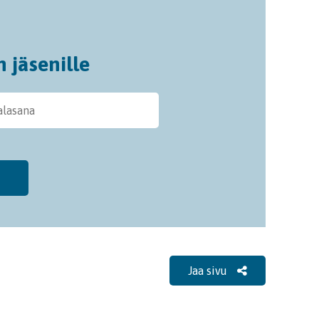
n jäsenille
Jaa sivu