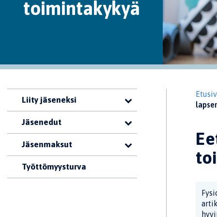
toimintakykyä
Etusi
Liity jäseneksi
lapse
Jäsenedut
Ee
Jäsenmaksut
to
Työttömyysturva
Fysi
arti
hyvi