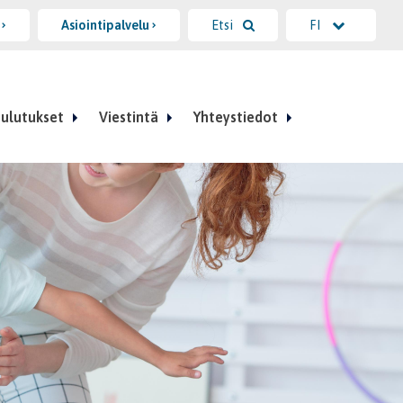
i
Asiointipalvelu
Etsi
FI
ulutukset
Viestintä
Yhteystiedot