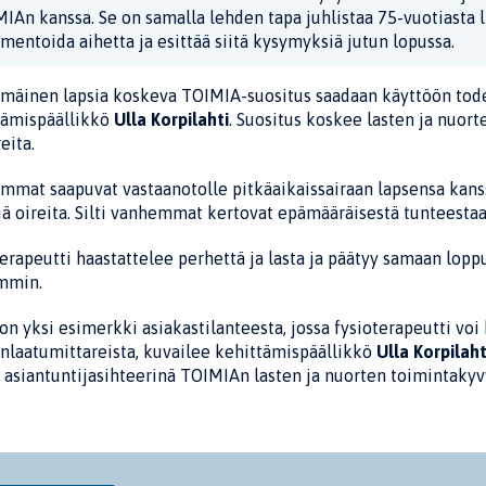
IAn kanssa. Se on samalla lehden tapa juhlistaa 75-vuotiasta li
entoida aihetta ja esittää siitä kysymyksiä jutun lopussa.
mäinen lapsia koskeva TOIMIA-suositus saadaan käyttöön toden
tämispäällikkö
Ulla Korpilahti
. Suositus koskee lasten ja nuort
eita.
mat saapuvat vastaanotolle pitkäaikaissairaan lapsensa kanssa
iä oireita. Silti vanhemmat kertovat epämääräisestä tunteestaan,
erapeutti haastattelee perhettä ja lasta ja päätyy samaan loppu
mmin.
n yksi esimerkki asiakastilanteesta, jossa fysioterapeutti voi 
nlaatumittareista, kuvailee kehittämispäällikkö
Ulla Korpilaht
 asiantuntijasihteerinä TOIMIAn lasten ja nuorten toimintakyv