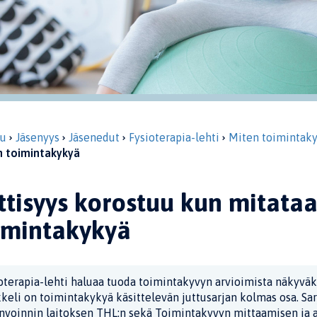
vu
Jäsenyys
Jäsenedut
Fysioterapia-lehti
Miten toimintaky
n toimintakykyä
ttisyys korostuu kun mitata
imintakykyä
oterapia-lehti haluaa tuoda toimintakyvyn arvioimista näkyväk
kkeli on toimintakykyä käsittelevän juttusarjan kolmas osa. Sa
nvoinnin laitoksen THL:n sekä Toimintakyvyn mittaamisen ja a