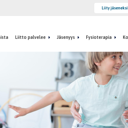
Liity jäseneks
ista
Liitto palvelee
Jäsenyys
Fysioterapia
Ko