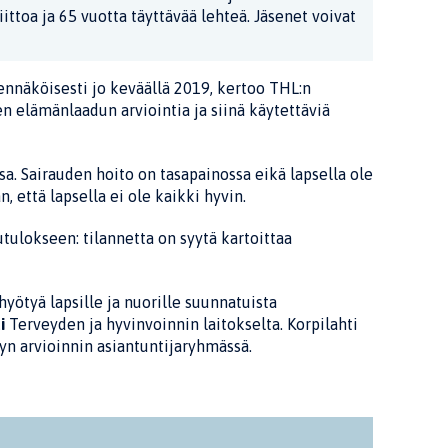
ittoa ja 65 vuotta täyttävää lehteä. Jäsenet voivat
näköisesti jo keväällä 2019, kertoo THL:n
en elämänlaadun arviointia ja siinä käytettäviä
. Sairauden hoito on tasapainossa eikä lapsella ole
 että lapsella ei ole kaikki hyvin.
tulokseen: tilannetta on syytä kartoittaa
hyötyä lapsille ja nuorille suunnatuista
i
Terveyden ja hyvinvoinnin laitokselta. Korpilahti
yn arvioinnin asiantuntijaryhmässä.