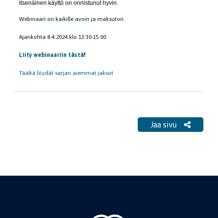
itsenäinen käyttö on onnistunut hyvin.
Webinaari on kaikille avoin ja maksuton.
Ajankohta 8.4.2024 klo 13:30-15:00
Liity webinaariin tästä
!
Täältä löydät sarjan aiemmat jaksot
Jaa sivu