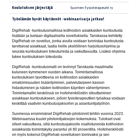
Koulutuksen järjestäjä
Suomen Fysioterapeutit ry
Työelämän hyvät käytännöt -webinaarisarja jatkuu!
DigiRehab -kuntoutusmallissa kotihoidon asiakkaiden kuntoutusta
lisätään ja tuetaan digitaalisella sovelluksella. Tanskassa kehitetty
DigiRehab on sovellus, jonka avulla voidaan tunnistaa kuntoutusta
tarvitsevat asiakkaat, laatia heille yksilöllinen harjoitusohjelma ja
seurata kuntoutuksen toteutumista ja vaikuttavuutta. Lisäksi ohjelma
tukee kuntoutuksen toteutusta.
DigiRehab -kuntoutusmalli on levinnyt Tanskasta maailmalle
kuluneen kymmenen vuoden aikana. Toimintamallissa
kuntoutuksen tavoitteena on kotihoidon asiakkaiden
omatoimisuuden lisääntyminen, palvelutarpeen kasvun
hidastuminen ja näiden kotihoidon käyntien vähentyminen.
Toimintamallin keskiössä on hoitohenkilöstön sitouttaminen
asiakkaan kuntoutukseen, jolloin fysioterapeuttien työaikaa voidaan
keskittää vaativiin kuntoutusjaksoihin ja asiantuntijatyöhön.
Suomessa ensimmäiset DigiRehab-pilotoinnit tehtiin vuonna 2023.
Webinaarissa kuulet pilotointijaksojen kokemuksia. Tulokset ovat
olleet vakuuttavia, sillä kuntoutusjaksolle osallistuneista kotihoidon
asiakkaista toimintakyky parantui yli 80 prosentilla. Hoitohenkilöstö
on myös kokenut DigiRehab-sovelluksen toimivaksi ja sen