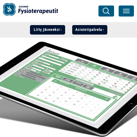
Liity jäseneksi
Asiointipalvelu
Kirjaudu ›