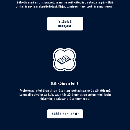
Sähköisessä asiointipalvelussamme voit kätevästi selailla ja päivittää
omia jäsen- ja maksutietojasi. Kirjautumiseen tarvitset jäsennumerosi.
Ylläpidä
tietojasi
Sähköinen lehti
Fysioterapia-lehti on liiton jäsenten luettavissa myös sähköisenä
Lukusali-palvelussa. Lukusalin käyttäjätunnus on sukunimesi isoin
kirjaimin ja salasana jäsennumerosi.
Sähköinen lehti