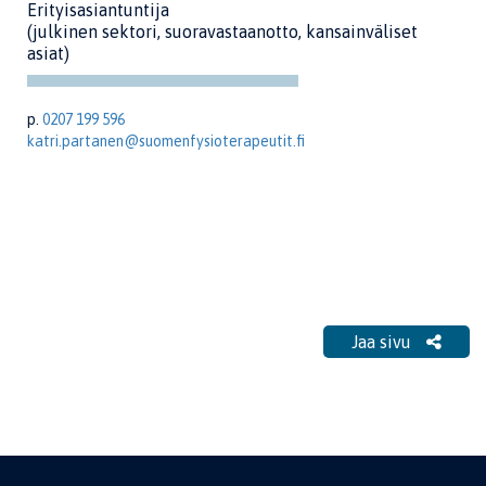
Erityisasiantuntija
(julkinen sektori, suoravastaanotto, kansainväliset
asiat)
p.
0207 199 596
katri.partanen@suomenfysioterapeutit.fi
Jaa sivu