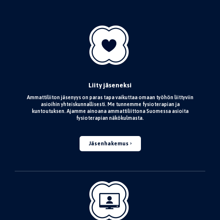
Liity jäseneksi
Ammattiliiton jäsenyys on paras tapa vaikuttaa omaan työhön liittyviin
asioihin yhteiskunnallisesti. Me tunnemme fysioterapian ja
kuntoutuksen. Ajamme ainoana ammattiliittona Suomessa asioita
fysioterapian näkökulmasta.
Jäsenhakemus