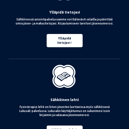
Ylläpidä tietojasi
Sähköisessä asiointipalvelussamme voit kätevästi selailla ja päivittää
omia jäsen- ja maksutietojasi. Kirjautumiseen tarvitset jäsennumerosi.
Ylläpidä
tietojasi
Sähköinen lehti
Fysioterapia-lehti on liiton jäsenten luettavissa myös sähköisenä
Lukusali-palvelussa. Lukusalin käyttäjätunnus on sukunimesi isoin
kirjaimin ja salasana jäsennumerosi.