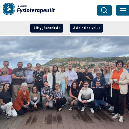
Liity jäseneksi
Asiointipalvelu
Kirjaudu ›