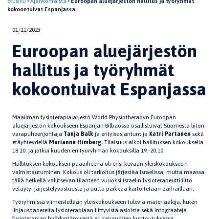
Etusivu
Ajankohtaista
Euroopan aluejärjestön hallitus ja työryhmät
kokoontuivat Espanjassa
01/11/2023
Euroopan aluejärjestön
hallitus ja työryhmät
kokoontuivat Espanjassa
Maailman fysioterapiajärjestö World Physiotherapyn Euroopan
aluejärjestön kokoukseen Espanjan Bilbaossa osallistuivat Suomesta liiton
varapuheenjohtaja
Tanja Balk
ja erityisasiantuntija
Katri Partanen
sekä
etäyhteydellä
Marianne Himberg.
Tilaisuus alkoi hallituksen kokouksella
18.10. ja jatkui kuuden eri työryhmän kokouksilla 19.-20.10.
Hallituksen kokouksen pääaiheena oli ensi kevään yleiskokoukseen
valmistautuminen. Kokous oli tarkoitus järjestää Israelissa, mutta maassa
tällä hetkellä vallitsevan tilanteen vuuoksi Israelin fysioterapeuttiliitto
vetäytyi järjestelyvastuusta ja uutta paikkaa kartoitetaan parhaillaan.
Työryhmissä viimeistellään yleiskokoukseen tulevia materiaaleja, kuten
linjauspapereita fysioterapiaan liittyvistä asioista sekä infograafeja
fysioterapian hyödyntämisestä eri sairauksien kuntoutuksessa.