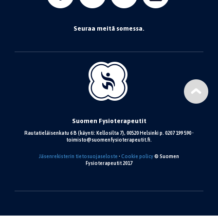
Seuraa meitä somessa.
Suomen Fysioterapeutit
Rautatieläisenkatu 6 B (käynti: Kellosilta 7), 00520 Helsinki p. 0207 199 590 •
toimisto@suomenfysioterapeutit.fi.
Jäsenrekisterin tietosuojaseloste
•
Cookie policy
© Suomen
Fysioterapeutit 2017