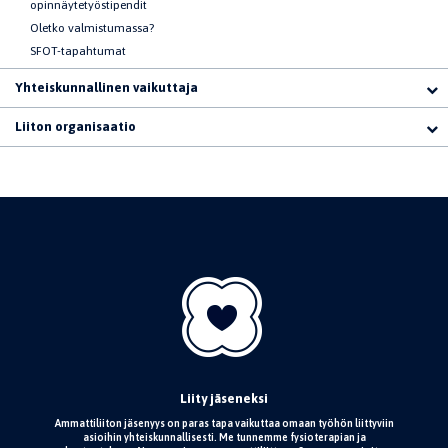
opinnäytetyöstipendit
Oletko valmistumassa?
SFOT-tapahtumat
Yhteiskunnallinen vaikuttaja
Liiton organisaatio
Liity jäseneksi
Ammattiliiton jäsenyys on paras tapa vaikuttaa omaan työhön liittyviin
asioihin yhteiskunnallisesti. Me tunnemme fysioterapian ja