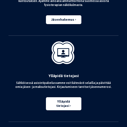
kuntoutuksen. Ajamme ainoana ammattiliittona Suomessa asioita
fysioterapian näkökulmasta.
Jäsenhakemus
Ylläpidä tietojasi
Sähköisessä asiointipalvelussamme voit kätevästi selailla ja päivittää
omia jäsen- ja maksutietojasi. Kirjautumiseen tarvitset jäsennumerosi.
Ylläpidä
tietojasi