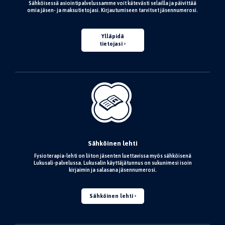
Sähköisessä asiointipalvelussamme voit kätevästi selailla ja päivittää
omia jäsen- ja maksutietojasi. Kirjautumiseen tarvitset jäsennumerosi.
Ylläpidä
tietojasi
Sähköinen lehti
Fysioterapia-lehti on liiton jäsenten luettavissa myös sähköisenä
Lukusali-palvelussa. Lukusalin käyttäjätunnus on sukunimesi isoin
kirjaimin ja salasana jäsennumerosi.
Sähköinen lehti