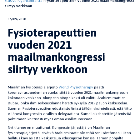
Etusivu
Ajankohtaista
Fysioterapeuttien vuoden 2021 maailmankongressi
siirtyy verkkoon
16/09/2020
Fysioterapeuttien
vuoden 2021
maailmankongressi
siirtyy verkkoon
Maailman fysioterapiajärjestö
World Physiotherapy
päätti
koronaviruspandemian vuoksi siirtää vuoden 2021 maailmankongressin
kokonaan verkkoon. Alunperin pitopaikaksi oli valittu Arabiemiraattien
Dubai, jonka ihmisoikeustilanne herätti syksyllä 2019 paljon keskustelua.
Suomen Fysioterapeuttien edustajisto linjasi tällöin yksimielisesti, että liitto
ei lähetä kongressiin virallista delegaatiota. Samalla kehotettiin jäsenistöä
pohtimaan kriittisesti myös omaa osallistumistaan.
Nyt tilanne on muuttunut. Kongressin järjestäjä on Maailman
fysioterapiajärjestö, eivätkä Arabiemiraatit ole enää sen isäntämaa. Liiton
hallitus kävi asiasta keskustelua edustajiston kanssa. Tämän pohjalta