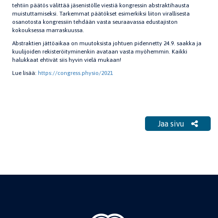
tehtiin päätös välittää jäsenistölle viestiä kongressin abstraktihausta
muistuttamiseksi. Tarkemmat päätökset esimerkiksi liiton virallisesta
osanotosta kongressiin tehdään vasta seuraavassa edustajiston
kokouksessa marraskuussa.
Abstraktien jättöaikaa on muutoksista johtuen pidennetty 24.9. saakka ja
kuulijoiden rekisteröityminenkin avataan vasta myöhemmin. Kaikki
halukkaat ehtivät siis hyvin vielä mukaan!
Lue lisää:
https://congress.physio/2021
Jaa sivu