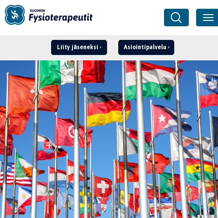
Liity jäseneksi
Asiointipalvelu
Kirjaudu ›