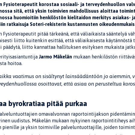
 Fysioterapeutit korostaa sosiaali- ja terveydenhuollon v
ossa sitä, että yksin toimivien mahdollisuus aloittaa toiminta
nossa huomioitiin henkilöstön kielitaidon merkitys asiakas- 
tiin ratkaisuja Soteri-rekisterin kustannusten oikeudenmuka
Fysioterapeutit pitää tärkeänä, että väliaikaista sääntelyä v
aisesti liitto kuitenkin esittää, että väliaikaisesta käytännöstä
i päädytä, liitto kannattaa hallituksen esityksen mukaista jatk
erityisasiantuntija
Jarmo Mäkelän
mukaan henkilöstön riittäväs
ista hoitoa.
aikka vaatimus on sisältynyt lainsäädäntöön jo aiemmin, vi
veydenhuollossa osoittavat, että asiaa on perusteltua koro
aa byrokratiaa pitää purkaa
alveluntuottajien omavalvonnan raportointijakson pidentämi
vinen uudistus. Mäkelän mukaan nykyinen raportointitiheys aih
 pienille ja yksin toimiville palveluntuottajille, joiden toim