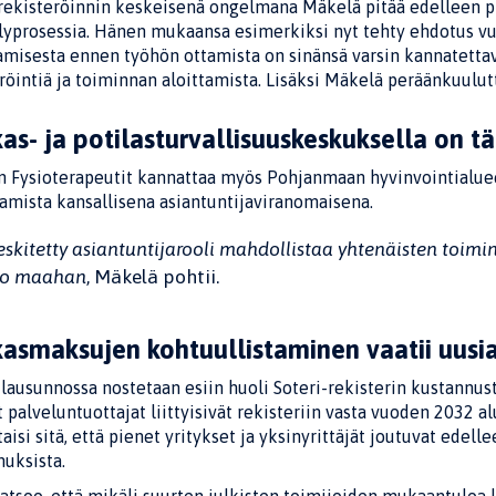
rekisteröinnin keskeisenä ongelmana Mäkelä pitää edelleen pros
elyprosessia. Hänen mukaansa esimerkiksi nyt tehty ehdotus vu
amisesta ennen työhön ottamista on sinänsä varsin kannatettav
röintiä ja toiminnan aloittamista. Lisäksi Mäkelä peräänkuulutt
as- ja potilasturvallisuuskeskuksella on tä
 Fysioterapeutit kannattaa myös Pohjanmaan hyvinvointialuee
amista kansallisena asiantuntijaviranomaisena.
eskitetty asiantuntijarooli mahdollistaa yhtenäisten toimi
ko maahan
, Mäkelä pohtii.
kasmaksujen kohtuullistaminen vaatii uusia
 lausunnossa nostetaan esiin huoli Soteri-rekisterin kustannu
t palveluntuottajat liittyisivät rekisteriin vasta vuoden 2032
taisi sitä, että pienet yritykset ja yksinyrittäjät joutuvat ed
uksista.