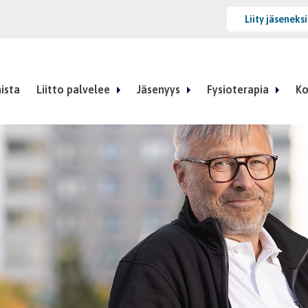
Liity jäseneks
ista
Liitto palvelee
Jäsenyys
Fysioterapia
Ko