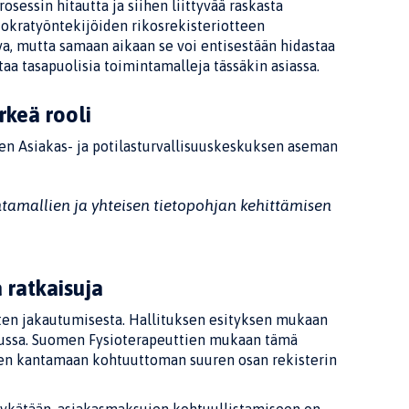
essin hitautta ja siihen liittyvää raskasta
okratyöntekijöiden rikosrekisteriotteen
a, mutta samaan aikaan se voi entisestään hidastaa
aa tasapuolisia toimintamalleja tässäkin asiassa.
rkeä rooli
n Asiakas- ja potilasturvallisuuskeskuksen aseman
ntamallien ja yhteisen tietopohjan kehittämisen
 ratkaisuja
sten jakautumisesta. Hallituksen esityksen mukaan
 alussa. Suomen Fysioterapeuttien mukaan tämä
elleen kantamaan kohtuuttoman suuren osan rekisterin