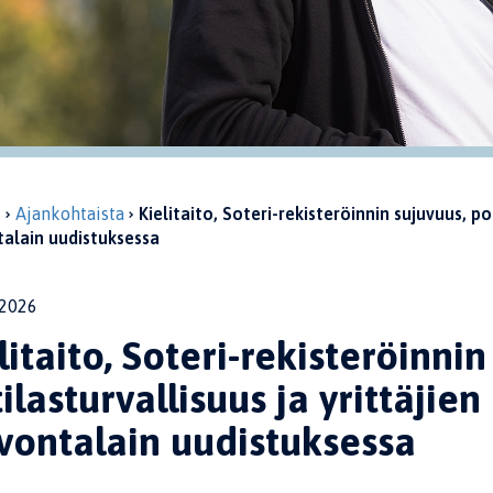
u
Ajankohtaista
Kielitaito, Soteri-rekisteröinnin sujuvuus, p
talain uudistuksessa
2026
litaito, Soteri-rekisteröinnin
ilasturvallisuus ja yrittäji
vontalain uudistuksessa