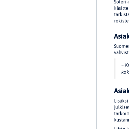
Soteri-
käsitt
tarkist
rekiste
Asiak
Suomen
vahvist
–
K
ko
Asia
Lisäksi
julkise
tarkoit
kustann