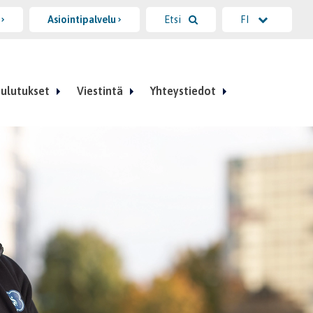
i
Asiointipalvelu
Etsi
FI
ulutukset
Viestintä
Yhteystiedot