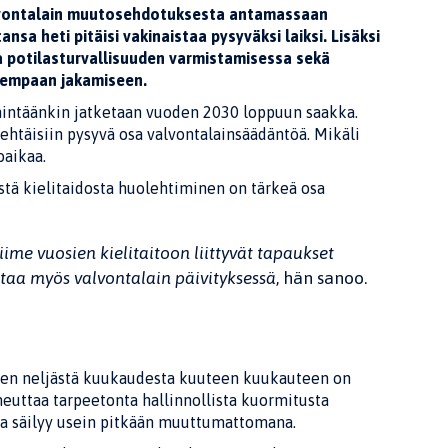
alvontalain muutosehdotuksesta antamassaan
nsa heti pitäisi vakinaistaa pysyväksi laiksi.
Lisäksi
ja potilasturvallisuuden varmistamisessa sekä
isempaan jakamiseen.
ähintäänkin jatketaan vuoden 2030 loppuun saakka.
 tehtäisiin pysyvä osa valvontalainsäädäntöä. Mikäli
oaikaa.
tä kielitaidosta huolehtiminen on tärkeä osa
ime vuosien kielitaitoon liittyvät tapaukset
staa myös valvontalain päivityksessä
, hän sanoo.
nen neljästä kuukaudesta kuuteen kuukauteen on
euttaa tarpeetonta hallinnollista kuormitusta
inta säilyy usein pitkään muuttumattomana.