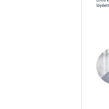
Liitto 
löydett