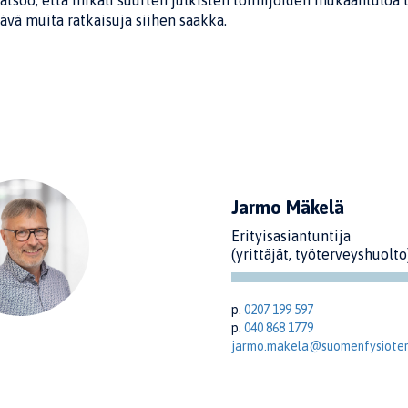
katsoo, että mikäli suurten julkisten toimijoiden mukaantuloa
ävä muita ratkaisuja siihen saakka.
Jarmo Mäkelä
Erityisasiantuntija
(yrittäjät, työterveyshuolto
p.
0207 199 597
p.
040 868 1779
jarmo.makela@suomenfysiotera