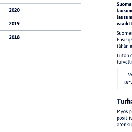
Suomen
2020
lausunn
lausun
2019
vaadit
Suomen 
2018
Ensisij
tähän e
Liiton 
turvall
–
V
ter
Turh
Myös p
positii
etenkin