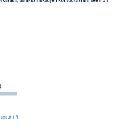
 lykätään, asiakasmaksujen kohtuullistamiseen on
)
peutit.fi