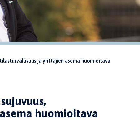
otilasturvallisuus ja yrittäjien asema huomioitava
 sujuvuus,
en asema huomioitava