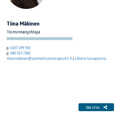
Tiina Mäkinen
Toiminnanjohtaja
p.
0207 199 592
p.
040 507 7382
tiina.makinen@suomenfysioterapeutit.fi
|
Lähetä turvapostia
Jaa sivu