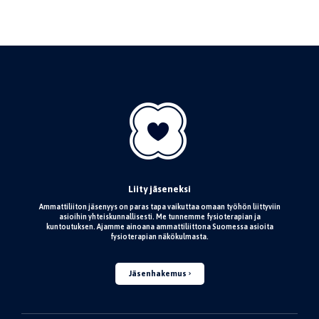
Liity jäseneksi
Ammattiliiton jäsenyys on paras tapa vaikuttaa omaan työhön liittyviin
asioihin yhteiskunnallisesti. Me tunnemme fysioterapian ja
kuntoutuksen. Ajamme ainoana ammattiliittona Suomessa asioita
fysioterapian näkökulmasta.
Jäsenhakemus