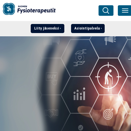
Liity jäseneksi
Asiointipalvelu
Kirjaudu ›