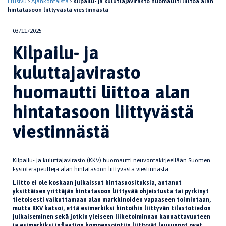
Etusivu
Ajankohtaista
Kilpailu- ja kuluttajavirasto huomautti liittoa alan
hintatasoon liittyvästä viestinnästä
03/11/2025
Kilpailu- ja
kuluttajavirasto
huomautti liittoa alan
hintatasoon liittyvästä
viestinnästä
Kilpailu- ja kuluttajavirasto (KKV) huomautti neuvontakirjeellään Suomen
Fysioterapeutteja alan hintatasoon liittyvästä viestinnästä.
Liitto ei ole koskaan julkaissut hintasuosituksia, antanut
yksittäisen yrittäjän hintatasoon liittyvää ohjeistusta tai pyrkinyt
tietoisesti vaikuttamaan alan markkinoiden vapaaseen toimintaan,
mutta KKV katsoi, että esimerkiksi hintoihin liittyvän tilastotiedon
julkaiseminen sekä jotkin yleiseen liiketoiminnan kannattavuuteen
ja esimerkiksi inflaation kompensointiin liittyvät lausunnot ovat