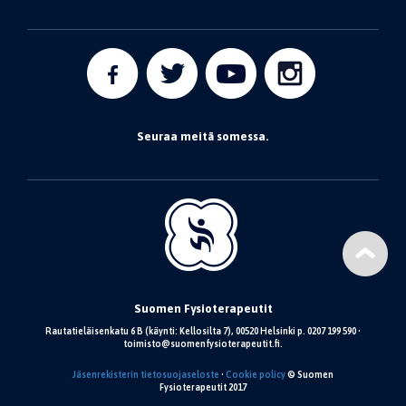
Seuraa meitä somessa.
Suomen Fysioterapeutit
Rautatieläisenkatu 6 B (käynti: Kellosilta 7), 00520 Helsinki p. 0207 199 590 •
toimisto@suomenfysioterapeutit.fi.
Jäsenrekisterin tietosuojaseloste
•
Cookie policy
© Suomen
Fysioterapeutit 2017