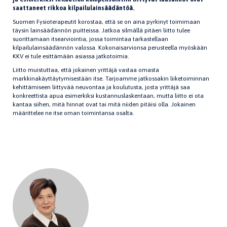
saattaneet rikkoa kilpailulainsäädäntöä.
Suomen Fysioterapeutit korostaa, että se on aina pyrkinyt toimimaan
täysin lainsäädännön puitteissa. Jatkoa silmällä pitäen liitto tulee
suorittamaan itsearviointia, jossa toimintaa tarkastellaan
kilpailulainsäädännön valossa. Kokonaisarvionsa perusteella myöskään
KKV ei tule esittämään asiassa jatkotoimia.
Liitto muistuttaa, että jokainen yrittäjä vastaa omasta
markkinakäyttäytymisestään itse. Tarjoamme jatkossakin liiketoiminnan
kehittämiseen liittyvää neuvontaa ja koulutusta, josta yrittäjä saa
konkreettista apua esimerkiksi kustannuslaskentaan, mutta liitto ei ota
kantaa siihen, mitä hinnat ovat tai mitä niiden pitäisi olla. Jokainen
määrittelee ne itse oman toimintansa osalta.