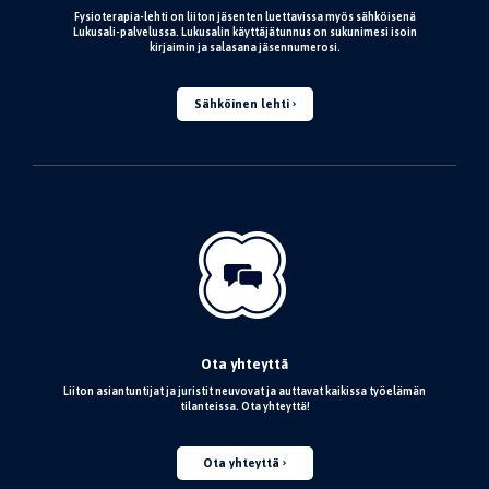
Fysioterapia-lehti on liiton jäsenten luettavissa myös sähköisenä
Lukusali-palvelussa. Lukusalin käyttäjätunnus on sukunimesi isoin
kirjaimin ja salasana jäsennumerosi.
Sähköinen lehti
Ota yhteyttä
Liiton asiantuntijat ja juristit neuvovat ja auttavat kaikissa työelämän
tilanteissa. Ota yhteyttä!
Ota yhteyttä