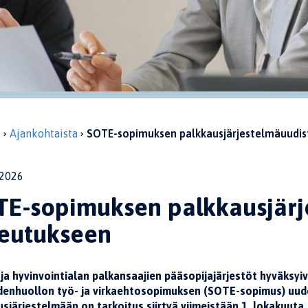
u
Ajankohtaista
SOTE-sopimuksen palkkausjärjestelmäuudist
2026
E-sopimuksen palkkausjärje
teutukseen
ja hyvinvointialan palkansaajien pääsopijajärjestöt hyväksyi
denhuollon työ- ja virkaehtosopimuksen (SOTE-sopimus) uud
sjärjestelmään on tarkoitus siirtyä viimeistään 1. lokakuuta.