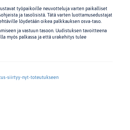
ustavat työpaikoille neuvotteluja varten paikalliset
ohjeista ja tasolisistä. Tätä varten luottamusedustajat
tehtäville löydetään oikea palkkauksen osva-taso.
miseen ja vastuun tasoon. Uudistuksen tavoitteena
lla myös palkassa ja että urakehitys tulee
tus-siirtyy-nyt-toteutukseen