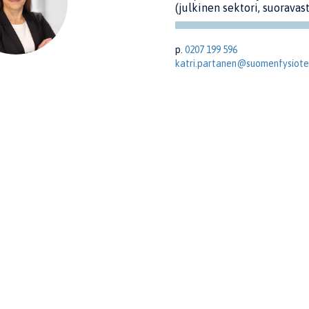
(julkinen sektori, suoravas
p.
0207 199 596
katri.partanen@suomenfysioter