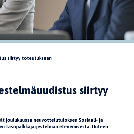
us siirtyy toteutukseen
stelmäuudistus siirtyy
vät joulukuussa neuvottelutuloksen Sosiaali- ja
en tasopalkkajärjestelmän etenemisestä. Uuteen