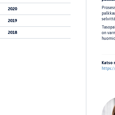
Prosess
2020
palkkau
selvitt
2019
Tasopa
2018
on varm
huomio
Katso 
https:/