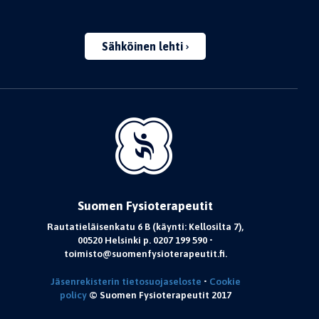
Sähköinen lehti
Suomen Fysioterapeutit
Rautatieläisenkatu 6 B (käynti: Kellosilta 7),
00520 Helsinki p. 0207 199 590 •
toimisto@suomenfysioterapeutit.fi.
Jäsenrekisterin tietosuojaseloste
•
Cookie
policy
© Suomen Fysioterapeutit 2017