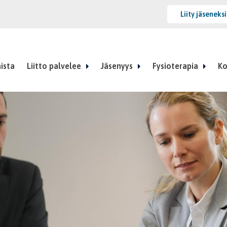
Liity jäseneks
ista
Liitto palvelee
Jäsenyys
Fysioterapia
Ko