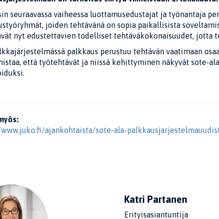
in seuraavassa vaiheessa luottamusedustajat ja työnantaja per
styöryhmät, joiden tehtävänä on sopia paikallisista soveltamis
ävät nyt edustettavien todelliset tehtäväkokonaisuudet, jotta 
lkkajärjestelmässä palkkaus perustuu tehtävän vaatimaan osaa
istaa, että työtehtävät ja niissä kehittyminen näkyvät sote-ala
iduksi.
myös:
/www.juko.fi/ajankohtaista/sote-ala-palkkausjarjestelmauudis
Katri Partanen
Erityisasiantuntija