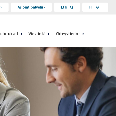
i
Asiointipalvelu
Etsi
FI
ulutukset
Viestintä
Yhteystiedot