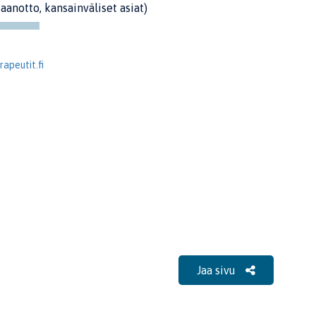
taanotto, kansainväliset asiat)
apeutit.fi
Jaa sivu