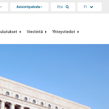
i
Asiointipalvelu
Etsi
FI
ulutukset
Viestintä
Yhteystiedot