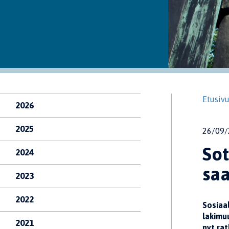
Etusiv
2026
2025
26/09/
Sot
2024
sa
2023
2022
Sosiaal
lakimuu
2021
nyt rat