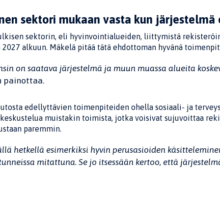
inen sektori mukaan vasta kun järjestelmä
lkisen sektorin, eli hyvinvointialueiden, liittymistä rekisteröin
 2027 alkuun. Mäkelä pitää tätä ehdottoman hyvänä toimenpit
nsin on saatava järjestelmä ja muun muassa alueita koske
 painottaa.
tosta edellyttävien toimenpiteiden ohella sosiaali- ja terve
keskustelua muistakin toimista, jotka voisivat sujuvoittaa rek
tustaan paremmin.
ällä hetkellä esimerkiksi hyvin perusasioiden käsittelemine
tunneissa mitattuna. Se jo itsessään kertoo, että järjestelm