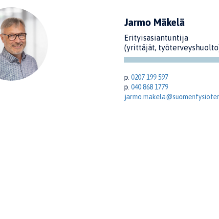
Jarmo Mäkelä
Erityisasiantuntija
(yrittäjät, työterveyshuolto
p.
0207 199 597
p.
040 868 1779
jarmo.makela@suomenfysiotera