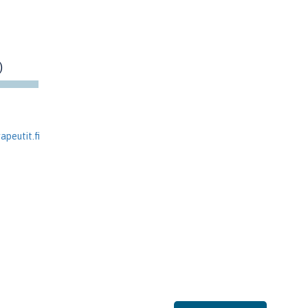
)
peutit.fi