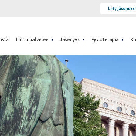
Liity jäseneks
ista
Liitto palvelee
Jäsenyys
Fysioterapia
Ko