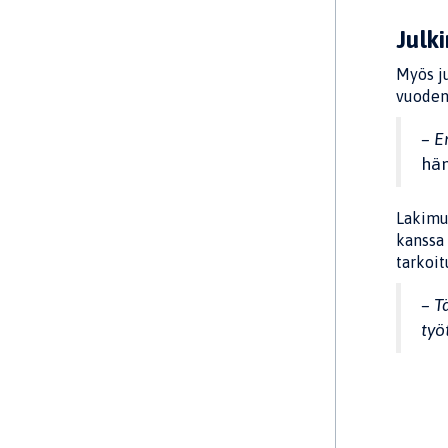
Julk
Myös ju
vuoden
– E
hän
Lakimuu
kanssa 
tarkoi
– T
työ