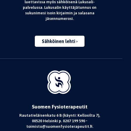
luettavissa myös sähköisenä Lukusali-
palvelussa. Lukusalin käyttäjätunnus on
sukunimesi isoin kirjaimin ja salasana
jäsennumerosi.
Sähköinen lehti
Suomen Fysioterapeutit
Rautatieläisenkatu 6 B (käynti: Kellosilta 7),
00520 Helsinki p. 0207 199 590 •
toimisto@suomenfysioterapeutit.fi.