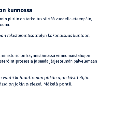
 on kunnossa
nin piiriin on tarkoitus siirtää vuodella eteenpäin,
eenä.
van rekisteröintisäätelyn kokonaisuus kuntoon
,
ysministeriö on käynnistämässä viranomaistahojen
isteröintiprosessia ja saada järjestelmän palvelemaan
n vaatii kohtuuttoman pitkän ajan käsittelijän
ässä on jokin pielessä,
Mäkelä pohtii.