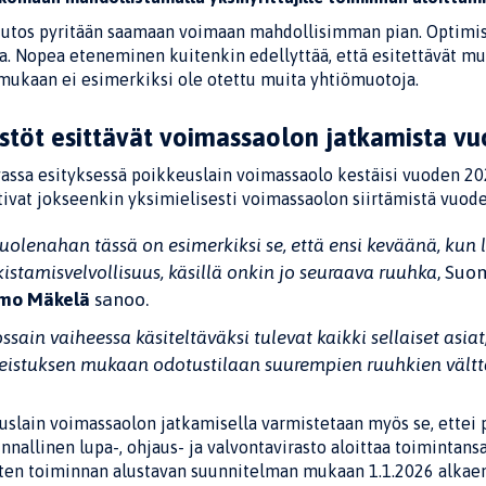
utos pyritään saamaan voimaan mahdollisimman pian. Optimist
a. Nopea eteneminen kuitenkin edellyttää, että esitettävät muut
mukaan ei esimerkiksi ole otettu muita yhtiömuotoja.
estöt esittävät voimassaolon jatkamista vu
assa esityksessä poikkeuslain voimassaolo kestäisi vuoden 202
ivat jokseenkin yksimielisesti voimassaolon siirtämistä vuod
uolenahan tässä on esimerkiksi se, että ensi keväänä, kun 
kistamisvelvollisuus, käsillä onkin jo seuraava ruuhka
, Suo
rmo Mäkelä
sanoo.
ossain vaiheessa käsiteltäväksi tulevat kaikki sellaiset asiat
eistuksen mukaan odotustilaan suurempien ruuhkien vältt
uslain voimassaolon jatkamisella varmistetaan myös se, ettei 
nnallinen lupa-, ohjaus- ja valvontavirasto aloittaa toimintansa
ten toiminnan alustavan suunnitelman mukaan 1.1.2026 alkaen