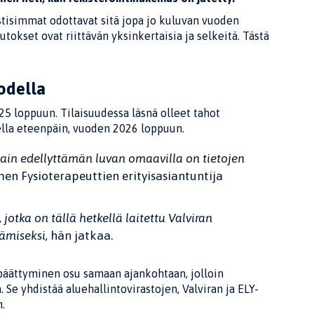
isimmat odottavat sitä jopa jo kuluvan vuoden
okset ovat riittävän yksinkertaisia ja selkeitä. Tästä
odella
5 loppuun. Tilaisuudessa läsnä olleet tahot
ella eteenpäin, vuoden 2026 loppuun.
lain edellyttämän luvan omaavilla on tietojen
men Fysioterapeuttien erityisasiantuntija
, jotka on tällä hetkellä laitettu Valviran
ämiseksi,
hän jatkaa.
päättyminen osu samaan ajankohtaan, jolloin
. Se yhdistää aluehallintovirastojen, Valviran ja ELY-
.