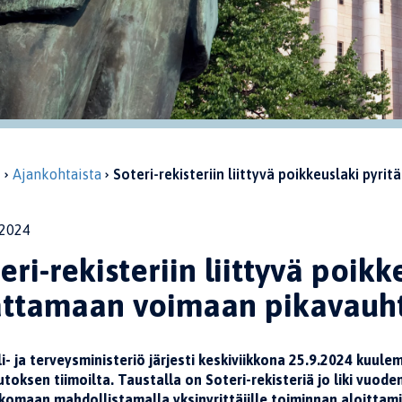
u
Ajankohtaista
Soteri-rekisteriin liittyvä poikkeuslaki pyr
2024
eri-rekisteriin liittyvä poik
attamaan voimaan pikavauh
i- ja terveysministeriö järjesti keskiviikkona 25.9.2024 kuulemi
toksen tiimoilta. Taustalla on Soteri-rekisteriä jo liki vuod
komaan mahdollistamalla yksinyrittäjille toiminnan aloittami