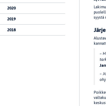
Lakimu
2020
puolell
syystä 
2019
Järj
2018
Alustav
kannatt
–
H
tar
Ja
– J
ohj
Poikke
valtaku
keskus