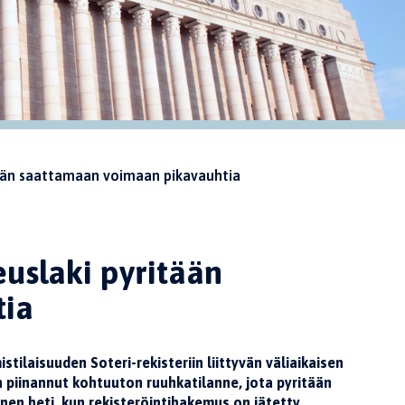
itään saattamaan voimaan pikavauhtia
keuslaki pyritään
tia
stilaisuuden Soteri-rekisteriin liittyvän väliaikaisen
en piinannut kohtuuton ruuhkatilanne, jota pyritään
nen heti, kun rekisteröintihakemus on jätetty.