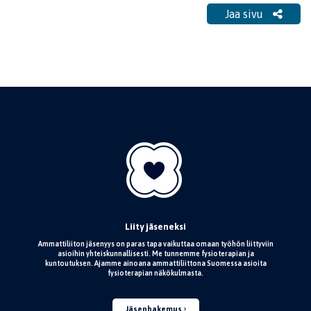
Jaa sivu
Liity jäseneksi
Ammattiliiton jäsenyys on paras tapa vaikuttaa omaan työhön liittyviin
asioihin yhteiskunnallisesti. Me tunnemme fysioterapian ja
kuntoutuksen. Ajamme ainoana ammattiliittona Suomessa asioita
fysioterapian näkökulmasta.
Jäsenhakemus