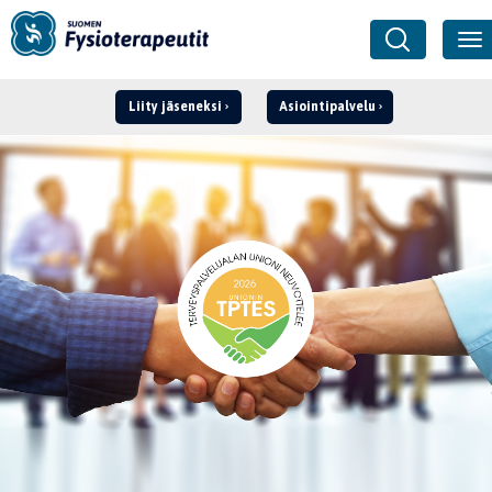
Liity jäseneksi
Asiointipalvelu
Kirjaudu ›