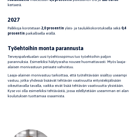
kertaerä.
2027
Palkkoja korotetaan
2,0 prosentin
yleis- ja taulukkokorotuksella sekä
0,4
prosentin
paikallisella erällä.
Työehtoihin monta parannusta
Terveyspalvelualan uusi työehtosopimus tuo työehtoihin paljon
parannuksia. Esimerkiksi hälytysraha nousee huomattavasti. Myös laaja-
alaisen monivastuun periaate vahvistuu.
Laaja-alainen monivastuu tarkoittaa, että työtehtävään sisältyy useampi
vastuu, jotka yhdessä lisäävät tehtävän vaativuutta erityistekijälisään
oikeuttavalla tavalla, vaikka eivät lisää tehtävän vaativuutta yksistään.
Kyse voi olla esimerkiksi tehtävästä, jossa edellytetään useamman eri alan
koulutuksen tuottamaa osaamista.