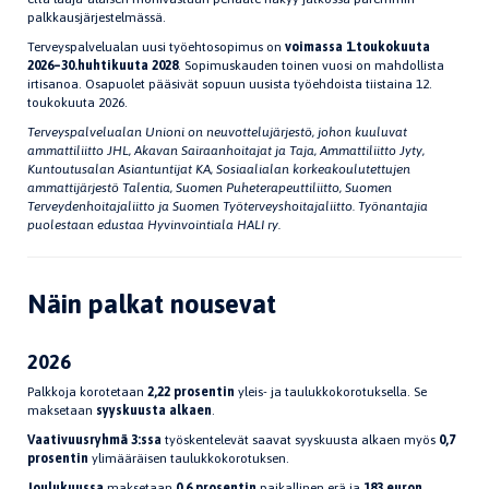
palkkausjärjestelmässä.
Terveyspalvelualan uusi työehtosopimus on
voimassa 1.toukokuuta
2026–30.huhtikuuta 2028
. Sopimuskauden toinen vuosi on mahdollista
irtisanoa. Osapuolet pääsivät sopuun uusista työehdoista tiistaina 12.
toukokuuta 2026.
Terveyspalvelualan Unioni on neuvottelujärjestö, johon kuuluvat
ammattiliitto JHL, Akavan Sairaanhoitajat ja Taja, Ammattiliitto Jyty,
Kuntoutusalan Asiantuntijat KA, Sosiaalialan korkeakoulutettujen
ammattijärjestö Talentia, Suomen Puheterapeuttiliitto, Suomen
Terveydenhoitajaliitto ja Suomen Työterveyshoitajaliitto. Työnantajia
puolestaan edustaa Hyvinvointiala HALI ry.
Näin palkat nousevat
2026
Palkkoja korotetaan
2,22 prosentin
yleis- ja taulukkokorotuksella. Se
maksetaan
syyskuusta alkaen
.
Vaativuusryhmä 3:ssa
työskentelevät saavat syyskuusta alkaen myös
0,7
prosentin
ylimääräisen taulukkokorotuksen.
Joulukuussa
maksetaan
0,6 prosentin
paikallinen erä ja
183 euron