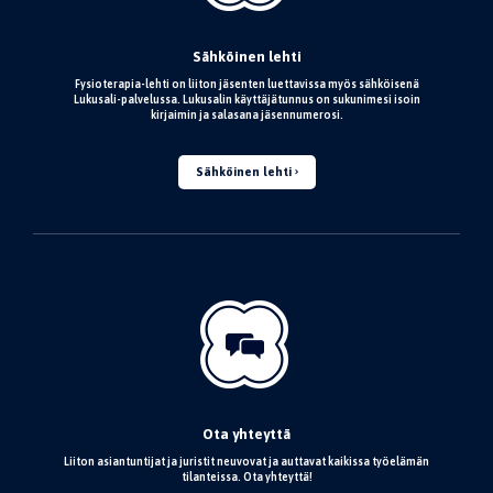
Sähköinen lehti
Fysioterapia-lehti on liiton jäsenten luettavissa myös sähköisenä
Lukusali-palvelussa. Lukusalin käyttäjätunnus on sukunimesi isoin
kirjaimin ja salasana jäsennumerosi.
Sähköinen lehti
Ota yhteyttä
Liiton asiantuntijat ja juristit neuvovat ja auttavat kaikissa työelämän
tilanteissa. Ota yhteyttä!