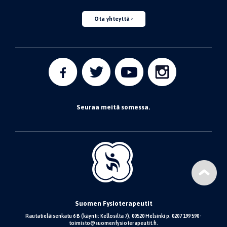
Ota yhteyttä
Seuraa meitä somessa.
Suomen Fysioterapeutit
Rautatieläisenkatu 6 B (käynti: Kellosilta 7), 00520 Helsinki p. 0207 199 590 •
toimisto@suomenfysioterapeutit.fi.