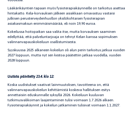
vuodessa.
Lääkärikäyntien tapaan myös fysioterapiakäynneille on tarkoitus asettaa
hintakatto. Kela-korvauksen jälkeen asiakkaan omavastuu vastaisi
julkisen perusterveydenhuollon yksilökohtaisen fysioterapian
asiakasmaksun enimmäismäärää, eli noin 19,90 euroa.
Kokeilussa hoitopaikan saa valita itse, mutta korvauksen saaminen
edellyttää, että palveluntarjoaja on tehnyt Kelan kanssa sopimuksen
valinnanvapauskokeiluun osallistumisesta.
Syyskuussa 2025 alkaneen kokeilun oli alun perin tarkoitus jatkua vuoden
2027 loppuun, mutta nyt sen kestoa päätettiin jatkaa vuodella, vuoden
2028 loppuun.
Uutista päivitetty 23.4. klo 12:
Koska uudistukset vaativat lainmuutoksen, tavoitteena on, että
valinnanvapauskokeilun kehittämistä koskeva hallituksen esitys
annettaisiin eduskunnalle syksyllä 2026. Kokeiluun kuuluvan
tutkimusvalikoiman laajentaminen tulisi voimaan 1.7.2026 alkaen.
Fysioterapiakäynnit ja kokeilun jatkaminen tulisivat voimaan 1.1.2027.