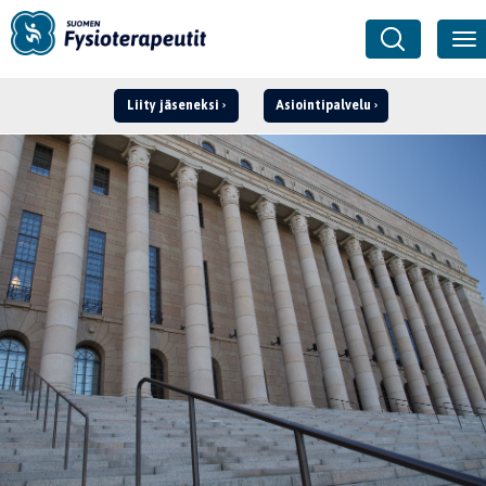
Liity jäseneksi
Asiointipalvelu
Kirjaudu ›