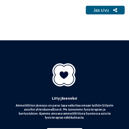
Jaa sivu
Liity jäseneksi
Ammattiliiton jäsenyys on paras tapa vaikuttaa omaan työhön liittyviin
asioihin yhteiskunnallisesti. Me tunnemme fysioterapian ja
kuntoutuksen. Ajamme ainoana ammattiliittona Suomessa asioita
fysioterapian näkökulmasta.