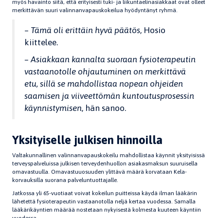
myös havainto siitä, että erityisesti tuki- ja liikuntaelinasiakkaat ovat olleet
merkittävän suuri valinnanvapauskokeilua hyödyntänyt ryhmä.
–
Tämä oli erittäin hyvä päätös
, Hosio
kiittelee.
– Asiakkaan kannalta suoraan fysioterapeutin
vastaanotolle ohjautuminen on merkittävä
etu, sillä se mahdollistaa nopean ohjeiden
saamisen ja viiveettömän kuntoutusprosessin
käynnistymisen
, hän sanoo.
Yksityiselle julkisen hinnoilla
Valtakunnallinen valinnanvapauskokeilu mahdollistaa käynnit yksityisissä
terveyspalveluissa julkisen terveydenhuollon asiakasmaksun suuruisella
omavastuulla. Omavastuuosuuden ylittävä määrä korvataan Kela-
korvauksilla suorana palveluntuottajalle.
Jatkossa yli 65-vuotiaat voivat kokeilun puitteissa käydä ilman lääkärin
lähetettä fysioterapeutin vastaanotolla neljä kertaa vuodessa. Samalla
lääkärikäyntien määrää nostetaan nykyisestä kolmesta kuuteen käyntiin