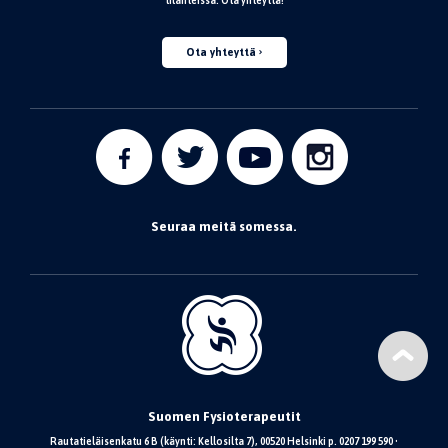
tilanteissa. Ota yhteyttä!
Ota yhteyttä
Seuraa meitä somessa.
Suomen Fysioterapeutit
Rautatieläisenkatu 6 B (käynti: Kellosilta 7), 00520 Helsinki p. 0207 199 590 •