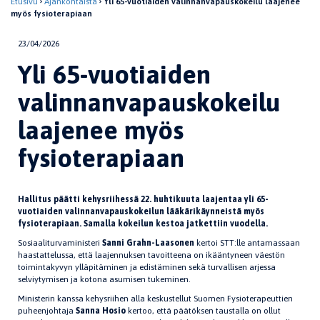
Etusivu
Ajankohtaista
Yli 65-vuotiaiden valinnanvapauskokeilu laajenee
myös fysioterapiaan
23/04/2026
Yli 65-vuotiaiden
valinnanvapauskokeilu
laajenee myös
fysioterapiaan
Hallitus päätti kehysriihessä 22. huhtikuuta laajentaa yli 65-
vuotiaiden valinnanvapauskokeilun lääkärikäynneistä myös
fysioterapiaan. Samalla kokeilun kestoa jatkettiin vuodella.
Sosiaaliturvaministeri
Sanni Grahn-Laasonen
kertoi STT:lle antamassaan
haastattelussa, että laajennuksen tavoitteena on ikääntyneen väestön
toimintakyvyn ylläpitäminen ja edistäminen sekä turvallisen arjessa
selviytymisen ja kotona asumisen tukeminen.
Ministerin kanssa kehysriihen alla keskustellut Suomen Fysioterapeuttien
puheenjohtaja
Sanna Hosio
kertoo, että päätöksen taustalla on ollut