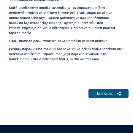
Kaikki osallistuvat omalla vastuulla ja -kustannuksella (koti-,
matkavakuutukset olisi oltava kunnossa!). Osallistujan on oltava
omatoiminen sekä täysi-ikäinen (jokainen vastaa tapahtumaan
tuodusta lapsestaan/lapsistaan). Lapset ja nuoret aikuisten
kanssa. Järjestäjä on yksi osallistujista. Hän on vain luonut puitteet
tapahtumalle.
Osallistumisen peruuttaminen, takaisinmaksu ja muut maksut:
Peruutustapauksessa maksun saa takaisin vain/kun tilalle saadaan uusi
maksava osallistuja. Tapahtuman järjestäjä ei ole velvollinen
hankkimaan uutta osallistujaa tilalle, mutta auttaa siinä.
Jaa sivu
Jaa sivu