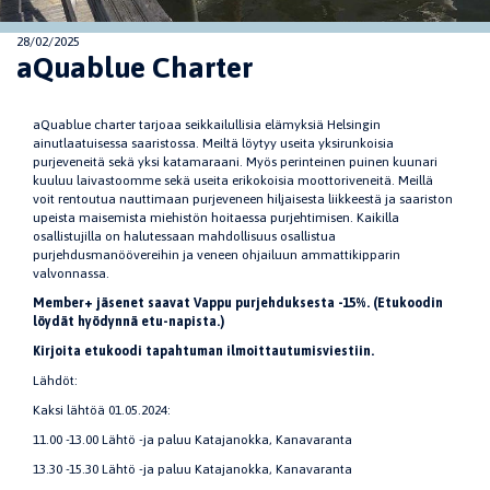
28/02/2025
aQuablue Charter
aQuablue charter tarjoaa seikkailullisia elämyksiä Helsingin
ainutlaatuisessa saaristossa. Meiltä löytyy useita yksirunkoisia
purjeveneitä sekä yksi katamaraani. Myös perinteinen puinen kuunari
kuuluu laivastoomme sekä useita erikokoisia moottoriveneitä. Meillä
voit rentoutua nauttimaan purjeveneen hiljaisesta liikkeestä ja saariston
upeista maisemista miehistön hoitaessa purjehtimisen. Kaikilla
osallistujilla on halutessaan mahdollisuus osallistua
purjehdusmanöövereihin ja veneen ohjailuun ammattikipparin
valvonnassa.
Member+ jäsenet saavat Vappu purjehduksesta -15%. (Etukoodin
löydät hyödynnä etu-napista.)
Kirjoita etukoodi tapahtuman ilmoittautumisviestiin.
Lähdöt:
Kaksi lähtöä 01.05.2024:
11.00 -13.00 Lähtö -ja paluu Katajanokka, Kanavaranta
13.30 -15.30 Lähtö -ja paluu Katajanokka, Kanavaranta