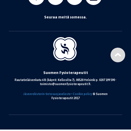
Seuraa meitä somessa.
Suomen Fysioterapeutit
Rautatieläisenkatu 6 B (käynti: Kellosilta 7), 00520 Helsinki p. 0207 199 590 •
toimisto@suomenfysioterapeutit.fi.
Jäsenrekisterin tietosuojaseloste
•
Cookie policy
© Suomen
Fysioterapeutit 2017