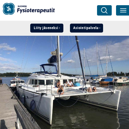
Liity jäseneksi
Asiointipalvelu
Kirjaudu ›