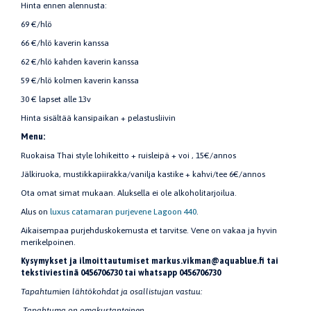
Hinta ennen alennusta:
69 €/hlö
66 €/hlö kaverin kanssa
62 €/hlö kahden kaverin kanssa
59 €/hlö kolmen kaverin kanssa
30 € lapset alle 13v
Hinta sisältää kansipaikan + pelastusliivin
Menu:
Ruokaisa Thai style lohikeitto + ruisleipä + voi , 15€/annos
Jälkiruoka, mustikkapiirakka/vanilja kastike + kahvi/tee 6€/annos
Ota omat simat mukaan. Aluksella ei ole alkoholitarjoilua.
Alus on
luxus catamaran purjevene Lagoon 440
.
Aikaisempaa purjehduskokemusta et tarvitse. Vene on vakaa ja hyvin
merikelpoinen.
Kysymykset ja ilmoittautumiset
markus.vikman@aquablue.fi tai
tekstiviestinä 0456706730 tai
whatsapp 0456706730
Tapahtumien lähtökohdat ja osallistujan vastuu:
Tapahtuma on omakustanteinen