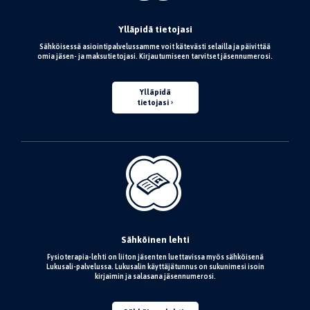
Ylläpidä tietojasi
Sähköisessä asiointipalvelussamme voit kätevästi selailla ja päivittää
omia jäsen- ja maksutietojasi. Kirjautumiseen tarvitset jäsennumerosi.
Ylläpidä
tietojasi
Sähköinen lehti
Fysioterapia-lehti on liiton jäsenten luettavissa myös sähköisenä
Lukusali-palvelussa. Lukusalin käyttäjätunnus on sukunimesi isoin
kirjaimin ja salasana jäsennumerosi.