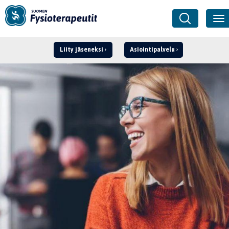
Liity jäseneksi
Asiointipalvelu
Kirjaudu ›