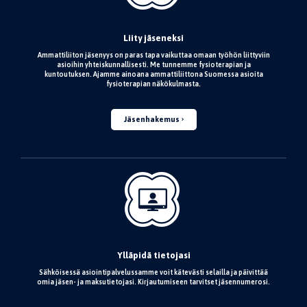
Liity jäseneksi
Ammattiliiton jäsenyys on paras tapa vaikuttaa omaan työhön liittyviin
asioihin yhteiskunnallisesti. Me tunnemme fysioterapian ja
kuntoutuksen. Ajamme ainoana ammattiliittona Suomessa asioita
fysioterapian näkökulmasta.
Jäsenhakemus
Ylläpidä tietojasi
Sähköisessä asiointipalvelussamme voit kätevästi selailla ja päivittää
omia jäsen- ja maksutietojasi. Kirjautumiseen tarvitset jäsennumerosi.