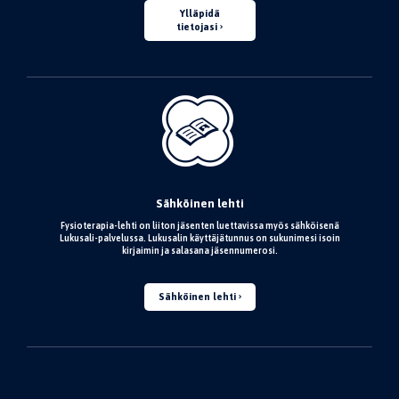
Ylläpidä
tietojasi
Sähköinen lehti
Fysioterapia-lehti on liiton jäsenten luettavissa myös sähköisenä
Lukusali-palvelussa. Lukusalin käyttäjätunnus on sukunimesi isoin
kirjaimin ja salasana jäsennumerosi.
Sähköinen lehti