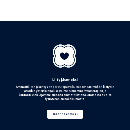
Liity jäseneksi
Ammattiliiton jäsenyys on paras tapa vaikuttaa omaan työhön liittyviin
asioihin yhteiskunnallisesti. Me tunnemme fysioterapian ja
kuntoutuksen. Ajamme ainoana ammattiliittona Suomessa asioita
fysioterapian näkökulmasta.
Jäsenhakemus