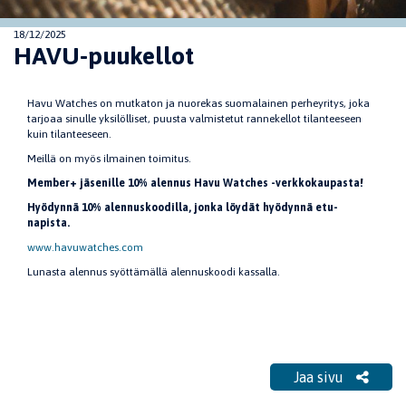
18/12/2025
HAVU-puukellot
Havu Watches on mutkaton ja nuorekas suomalainen perheyritys, joka
tarjoaa sinulle yksilölliset, puusta valmistetut rannekellot tilanteeseen
kuin tilanteeseen.
Meillä on myös ilmainen toimitus.
Member+ jäsenille 10% alennus Havu Watches -verkkokaupasta!
Hyödynnä 10% alennuskoodilla, jonka löydät hyödynnä etu-
napista.
www.havuwatches.com
Lunasta alennus syöttämällä alennuskoodi kassalla.
Jaa sivu
Jaa sivu