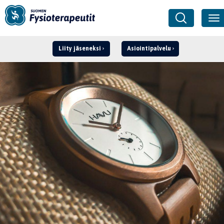
Liity jäseneksi
Asiointipalvelu
Kirjaudu ›