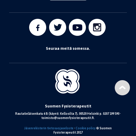
Seuraa meitä somessa.
Suomen Fysioterapeutit
Rautatieläisenkatu 6 B (käynti: Kellosilta 7), 00520 Helsinki p. 0207 199 590 •
toimisto@suomenfysioterapeutit.fi.
Jäsenrekisterin tietosuojaseloste
•
Cookie policy
© Suomen
Fysioterapeutit 2017