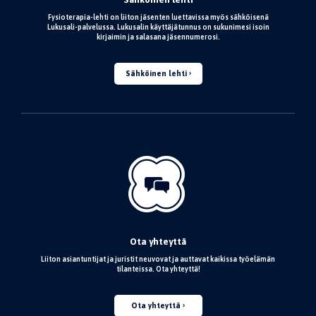
Fysioterapia-lehti on liiton jäsenten luettavissa myös sähköisenä
Lukusali-palvelussa. Lukusalin käyttäjätunnus on sukunimesi isoin
kirjaimin ja salasana jäsennumerosi.
Sähköinen lehti
Ota yhteyttä
Liiton asiantuntijat ja juristit neuvovat ja auttavat kaikissa työelämän
tilanteissa. Ota yhteyttä!
Ota yhteyttä