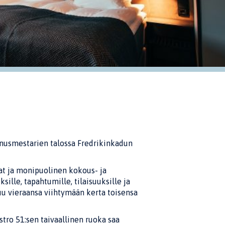
ennusmestarien talossa Fredrikinkadun
lat ja monipuolinen kokous- ja
lle, tapahtumille, tilaisuuksille ja
suu vieraansa viihtymään kerta toisensa
stro 51:sen taivaallinen ruoka saa