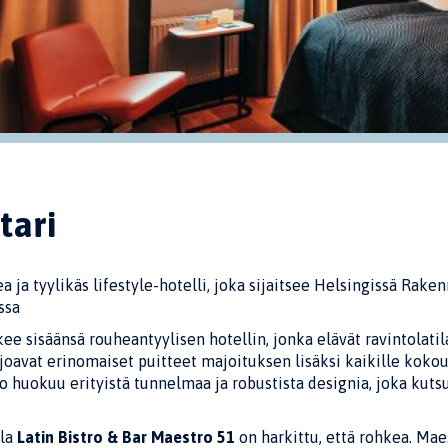
tari
a ja tyylikäs lifestyle-hotelli, joka sijaitsee Helsingissä Rak
ssa
kee sisäänsä rouheantyylisen hotellin, jonka elävät ravintolati
avat erinomaiset puitteet majoituksen lisäksi kaikille kokouksi
alo huokuu erityistä tunnelmaa ja robustista designia, joka kut
ola
Latin Bistro & Bar Maestro 51
on harkittu, että rohkea. Mae