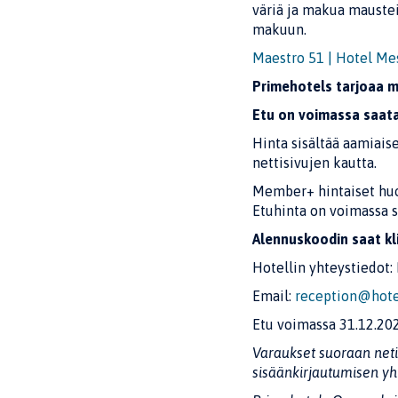
väriä ja makua mausteis
makuun.
Maestro 51 | Hotel Mes
Primehotels tarjoaa 
Etu on voimassa saat
Hinta sisältää aamiais
nettisivujen kautta.
Member+ hintaiset huo
Etuhinta on voimassa 
Alennuskoodin saat kl
Hotellin yhteystiedot:
Email:
reception@hotel
Etu voimassa 31.12.202
Varaukset suoraan neti
sisäänkirjautumisen yh