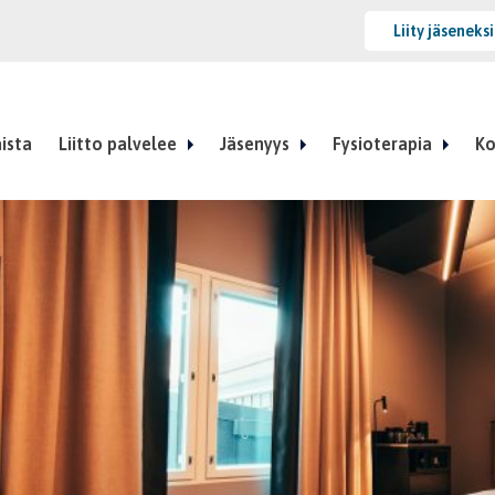
Liity jäseneks
ista
Liitto palvelee
Jäsenyys
Fysioterapia
Ko