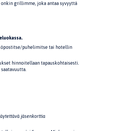
n onkin grillimme, joka antaa syvyyttä
eluokassa.
köpostitse/puhelimitse tai hotellin
set hinnoitellaan tapauskohtaisesti.
saatavuutta.
äytettävä jäsenkorttia