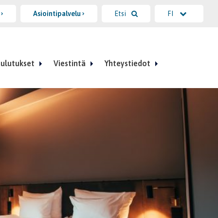
i
Asiointipalvelu
Etsi
FI
ulutukset
Viestintä
Yhteystiedot