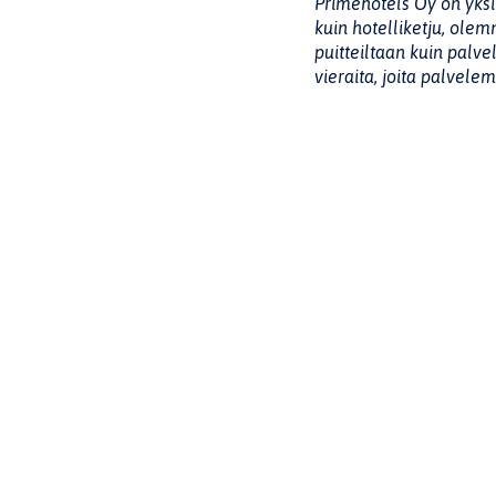
Primehotels Oy on yksi
kuin hotelliketju, olem
puitteiltaan kuin palve
vieraita, joita palvelem
Jaa sivu