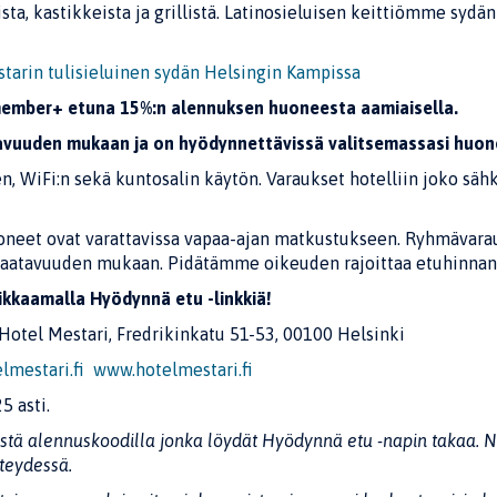
ta, kastikkeista ja grillistä. Latinosieluisen keittiömme sydä
tarin tulisieluinen sydän Helsingin Kampissa
member+ etuna 15%:n alennuksen huoneesta aamiaisella.
avuuden mukaan ja on hyödynnettävissä valitsemassasi huon
en, WiFi:n sekä kuntosalin käytön. Varaukset hotelliin joko säh
neet ovat varattavissa vapaa-ajan matkustukseen. Ryhmävarauk
saatavuuden mukaan. Pidätämme oikeuden rajoittaa etuhinnan 
ikkaamalla Hyödynnä etu -linkkiä!
 Hotel Mestari, Fredrikinkatu 51-53, 00100 Helsinki
mestari.fi
www.hotelmestari.fi
5 asti.
stä alennuskoodilla jonka löydät Hyödynnä etu -napin takaa. N
teydessä.