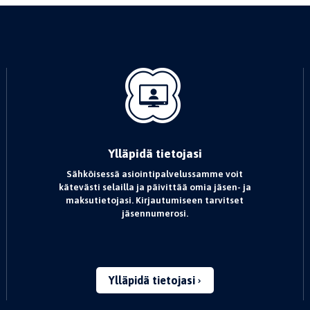
Ylläpidä tietojasi
Sähköisessä asiointipalvelussamme voit
kätevästi selailla ja päivittää omia jäsen- ja
maksutietojasi. Kirjautumiseen tarvitset
jäsennumerosi.
Ylläpidä tietojasi