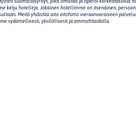
tyinen suomalaisyritys, joka omistaa ja operoi korkeatasoisia
me ketju hotelleja. Jokainen hotellimme on itsenäinen, persoonal
luiltaan. Meitä yhdistää aito intohimo vieraanvaraiseen palveluu
me sydämellisesti, yksilöllisesti ja ammattitaidolla.