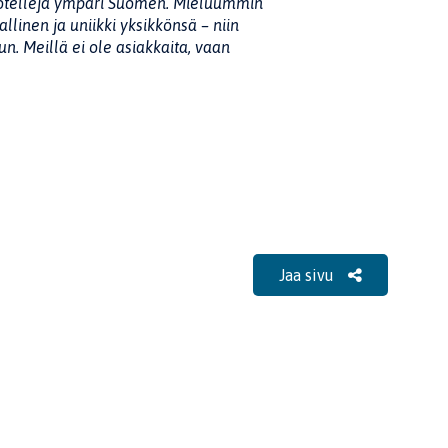
 hotelleja ympäri Suomen. Mieluummin
linen ja uniikki yksikkönsä – niin
n. Meillä ei ole asiakkaita, vaan
Jaa sivu