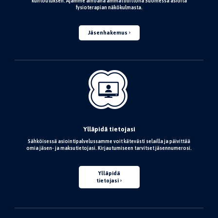
kuntoutuksen. Ajamme ainoana ammattiliittona Suomessa asioita
fysioterapian näkökulmasta.
Jäsenhakemus
Ylläpidä tietojasi
Sähköisessä asiointipalvelussamme voit kätevästi selailla ja päivittää
omia jäsen- ja maksutietojasi. Kirjautumiseen tarvitset jäsennumerosi.
Ylläpidä
tietojasi