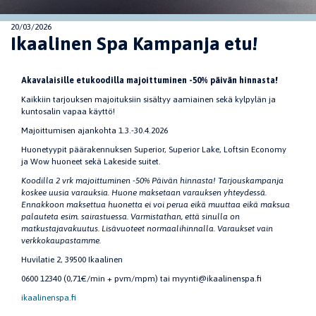
20/03/2026
Ikaalinen Spa Kampanja etu!
Akavalaisille etukoodilla majoittuminen -50% päivän hinnasta!
Kaikkiin tarjouksen majoituksiin sisältyy aamiainen sekä kylpylän ja
kuntosalin vapaa käyttö!
Majoittumisen ajankohta 1.3.-30.4.2026
Huonetyypit päärakennuksen Superior, Superior Lake, Loftsin Economy
ja Wow huoneet sekä Lakeside suitet.
Koodilla 2 vrk majoittuminen -50% Päivän hinnasta! Tarjouskampanja
koskee uusia varauksia. Huone maksetaan varauksen yhteydessä.
Ennakkoon maksettua huonetta ei voi perua eikä muuttaa eikä maksua
palauteta esim. sairastuessa. Varmistathan, että sinulla on
matkustajavakuutus. Lisävuoteet normaalihinnalla. Varaukset vain
verkkokaupastamme.
Huvilatie 2, 39500 Ikaalinen
0600 12340 (0,71€/min + pvm/mpm) tai myynti@ikaalinenspa.fi
ikaalinenspa.fi