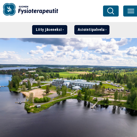
Liity jäseneksi
Asiointipalvelu
Kirjaudu ›