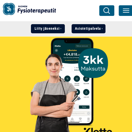
Liity jäseneksi
Asiointipalvelu
Kirjaudu ›