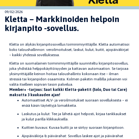
09/02/2026
Kletta – Markkinoiden helpoin
kirjanpito -sovellus.
Kletta on älykäs kirjanpitosovellus toiminimiyrittäjille. Kletta automatisoi
koko taloushallinnon: veroilmoitukset, laskut, kulut, kuitit, ajopäiväkirjat
– kaikki yhdessä sovelluksessa.
Kletta on suomalainen toiminimiyrittäjille suunniteltu kirjanpitosovellus,
joka yhdistää helppokäyttöisyyden ja kattavan automaation. Se tarjoaa
yksinyrittäjälle keinon hoitaa taloushallinto kokonaan itse – ilman
stressiä tai kirjanpidon osaamista. Kolmen paketin mallilla jokainen voi
valita itselleen sopivan tason palvelua.
Member+ -tarjous: Saat kaikki Kletta-paketit (Solo, Duo tai Care)
maksutta 3 kuukauden ajan!
Automaattiset ALV- ja veroilmoitukset suoraan sovelluksesta – ei
enää käsin täytettyjä lomakkeita.
Laskutus ja kulut: Tee ja lähetä ajot helposti, kirjaa tankkaukset
ja kulut parilla klikkauksella.
Kuittien kuvaus: Kuvaa kuitti ja se siirtyy suoraan kirjanpitoon.
Ajopäiväkirja & päivärahat: Sovellus laskee ajot ja päivärahat