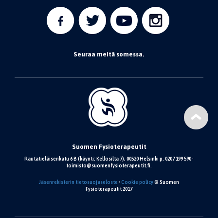
Seuraa meitä somessa.
Suomen Fysioterapeutit
Rautatieläisenkatu 6 B (käynti: Kellosilta 7), 00520 Helsinki p. 0207 199 590 •
toimisto@suomenfysioterapeutit.fi.
Jäsenrekisterin tietosuojaseloste
•
Cookie policy
© Suomen
Fysioterapeutit 2017