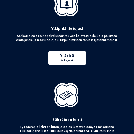
Ylläpidä tietojasi
Sähköisessä asiointipalvelussamme voit kätevästi selailla ja päivittää
omia jäsen- ja maksutietojasi. Kirjautumiseen tarvitset jäsennumerosi.
Ylläpidä
tietojasi
Sähköinen lehti
Fysioterapia-lehti on liiton jäsenten luettavissa myös sähköisenä
Lukusali-palvelussa. Lukusalin käyttäjätunnus on sukunimesi isoin