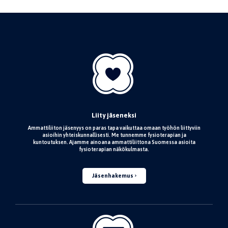
Liity jäseneksi
Ammattiliiton jäsenyys on paras tapa vaikuttaa omaan työhön liittyviin
asioihin yhteiskunnallisesti. Me tunnemme fysioterapian ja
kuntoutuksen. Ajamme ainoana ammattiliittona Suomessa asioita
fysioterapian näkökulmasta.
Jäsenhakemus