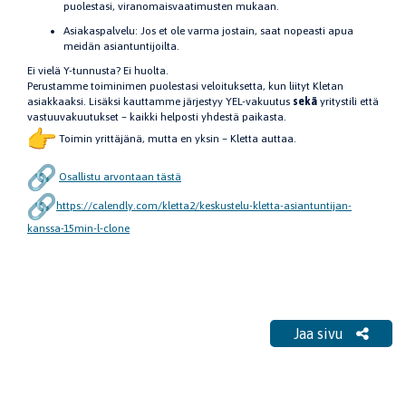
puolestasi, viranomaisvaatimusten mukaan.
Asiakaspalvelu: Jos et ole varma jostain, saat nopeasti apua
meidän asiantuntijoilta.
Ei vielä Y-tunnusta? Ei huolta.
Perustamme toiminimen puolestasi veloituksetta, kun liityt Kletan
asiakkaaksi. Lisäksi kauttamme järjestyy YEL-vakuutus
sekä
yritystili että
vastuuvakuutukset – kaikki helposti yhdestä paikasta.
Toimin yrittäjänä, mutta en yksin – Kletta auttaa.
Osallistu arvontaan tästä
https://calendly.com/kletta2/
keskustelu-kletta-
asiantuntijan-
kanssa-15min-l-
clone
Jaa sivu
Jaa sivu