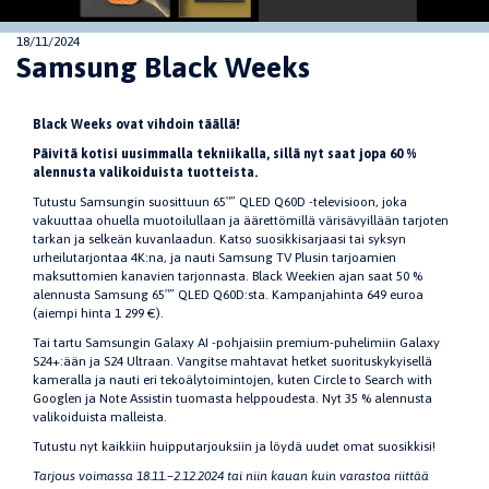
18/11/2024
Samsung Black Weeks
Black Weeks ovat vihdoin täällä!
Päivitä kotisi uusimmalla tekniikalla, sillä nyt saat jopa 60 %
alennusta valikoiduista tuotteista.
Tutustu Samsungin suosittuun 65″” QLED Q60D -televisioon, joka
vakuuttaa ohuella muotoilullaan ja äärettömillä värisävyillään tarjoten
tarkan ja selkeän kuvanlaadun. Katso suosikkisarjaasi tai syksyn
urheilutarjontaa 4K:na, ja nauti Samsung TV Plusin tarjoamien
maksuttomien kanavien tarjonnasta. Black Weekien ajan saat 50 %
alennusta Samsung 65″” QLED Q60D:sta. Kampanjahinta 649 euroa
(aiempi hinta 1 299 €).
Tai tartu Samsungin Galaxy AI -pohjaisiin premium-puhelimiin Galaxy
S24+:ään ja S24 Ultraan. Vangitse mahtavat hetket suorituskykyisellä
kameralla ja nauti eri tekoälytoimintojen, kuten Circle to Search with
Googlen ja Note Assistin tuomasta helppoudesta. Nyt 35 % alennusta
valikoiduista malleista.
Tutustu nyt kaikkiin huipputarjouksiin ja löydä uudet omat suosikkisi!
Tarjous voimassa 18.11.–2.12.2024 tai niin kauan kuin varastoa riittää