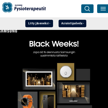
Liity jäseneksi
Asiointipalvelu
Kirjaudu ›