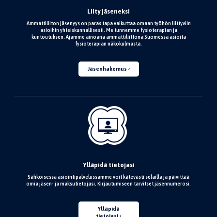
Liity jäseneksi
Ammattiliiton jäsenyys on paras tapa vaikuttaa omaan työhön liittyviin
asioihin yhteiskunnallisesti. Me tunnemme fysioterapian ja
kuntoutuksen. Ajamme ainoana ammattiliittona Suomessa asioita
fysioterapian näkökulmasta.
Jäsenhakemus
Ylläpidä tietojasi
Sähköisessä asiointipalvelussamme voit kätevästi selailla ja päivittää
omia jäsen- ja maksutietojasi. Kirjautumiseen tarvitset jäsennumerosi.
Ylläpidä
tietojasi