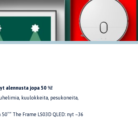
Nyt alennusta jopa 50 %!
, puhelimia, kuulokkeita, pesukoneita,
a 50″” The Frame LS03D QLED: nyt –36