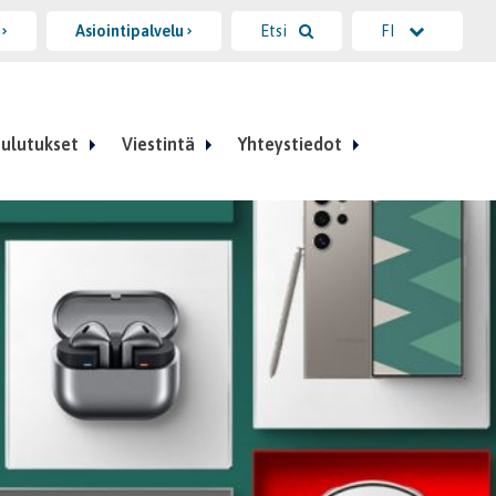
i
Asiointipalvelu
Etsi
FI
ulutukset
Viestintä
Yhteystiedot