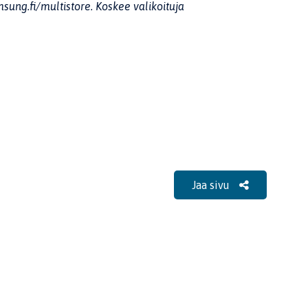
sung.fi/multistore. Koskee valikoituja
Jaa sivu