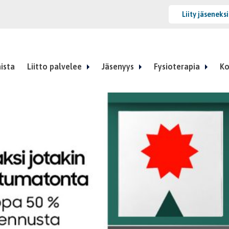
Liity jäseneks
ista
Liitto palvelee
Jäsenyys
Fysioterapia
Ko