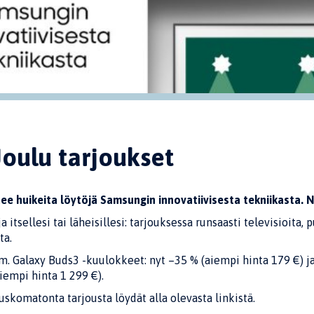
oulu tarjoukset
 tee huikeita löytöjä Samsungin innovatiivisesta tekniikasta. 
a itsellesi tai läheisillesi: tarjouksessa runsaasti televisioita
ta.
. Galaxy Buds3 -kuulokkeet: nyt –35 % (aiempi hinta 179 €) j
iempi hinta 1 299 €).
komatonta tarjousta löydät alla olevasta linkistä.