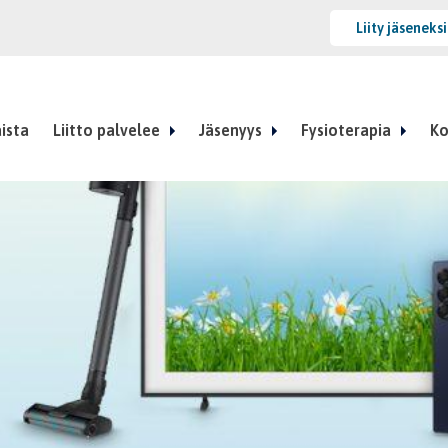
Liity jäseneks
ista
Liitto palvelee
Jäsenyys
Fysioterapia
Ko