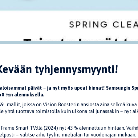
evään tyhjennysmyynti!
loisammat päivät – ja nyt myös upeat hinnat! Samsungin Spr
50 %:n alennuksella.
S9 -mallit, joissa on Vision Boosterin ansiosta aina selkeä ku
Ole yhtä tuottava toimistolla kuin ulkona tai junassakin – nyt
e Frame Smart TV:llä (2024) nyt 43 % alennettuun hintaan. Vaih
helposti – valitse aihe tyylin, mielialan tai vuodenajan mukaan