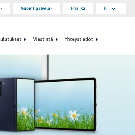
i
Asiointipalvelu
Etsi
FI
ulutukset
Viestintä
Yhteystiedot