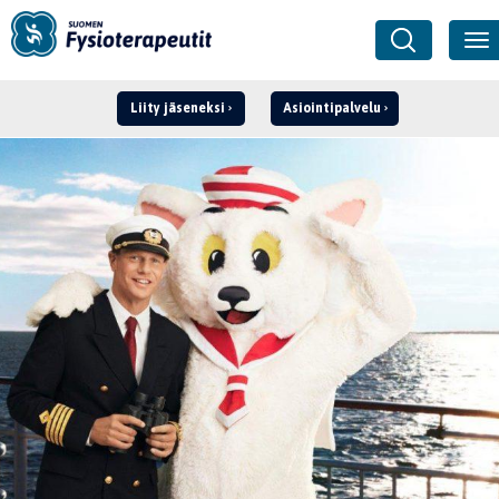
Liity jäseneksi
Asiointipalvelu
Kirjaudu ›