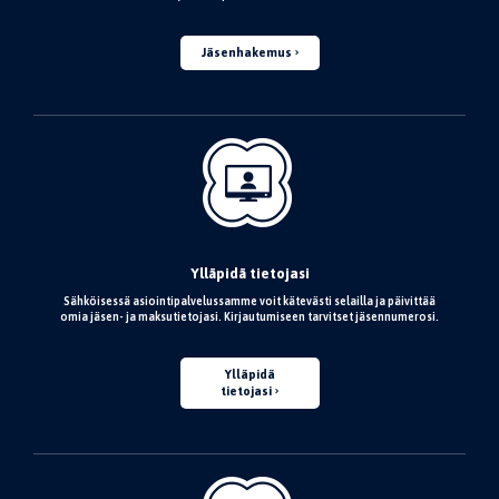
Jäsenhakemus
Ylläpidä tietojasi
Sähköisessä asiointipalvelussamme voit kätevästi selailla ja päivittää
omia jäsen- ja maksutietojasi. Kirjautumiseen tarvitset jäsennumerosi.
Ylläpidä
tietojasi