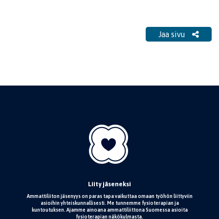
Jaa sivu
Liity jäseneksi
Ammattiliiton jäsenyys on paras tapa vaikuttaa omaan työhön liittyviin
asioihin yhteiskunnallisesti. Me tunnemme fysioterapian ja
kuntoutuksen. Ajamme ainoana ammattiliittona Suomessa asioita
fysioterapian näkökulmasta.