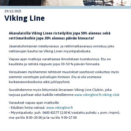
19/12/2025
Viking Line
Akavalaisille Viking Linen risteilyihin jopa 50% alennus sekä
reittimatkoihin jopa 30% alennus päivän hinnasta!
Jäsenetuhintainen risteilyvaraus ja reittimatkavaraus onnistuu joko
nettisivujen kautta tai Viking Linen myyntipalvelusta.
Vapaa-ajan matkoja varattaessa ilmoitetaan tuotetunnus. Etu on
kaudesta ja reitistä riippuen jopa 30–50 % päivän hinnasta.
Varaukseen myöhemmin tehtävät muutokset saattavat vaikuttaa myös
aiemmin varattujen palvelujen hintaan. Etu ei ole voimassa
korkeasesonkiaikoina eikä juhlapyhinä.
Suosittelemme myös liittymistä ilmaiseen Viking Line Clubiin, joka
tarjoaa parhaat edut kaikille reiteillemme
www.vikingline.fi/viking-club
Varaukset vapaa-ajan matkoille
• Edullisin hinta netissä:
www.vikingline.fi
• Myyntipalvelu: puh. 0600 41577 (2,00 €/vastattu puhelu + pvm./mpm),
ma–pe klo 8.00–20.00 ja la–su klo 9.00–17.00.
Jaa sivu