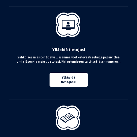
Ylläpidä tietojasi
Sähköisessä asiointipalvelussamme voit kätevästi selailla ja päivittää
omia jäsen- ja maksutietojasi. Kirjautumiseen tarvitset jäsennumerosi.
Ylläpidä
tietojasi