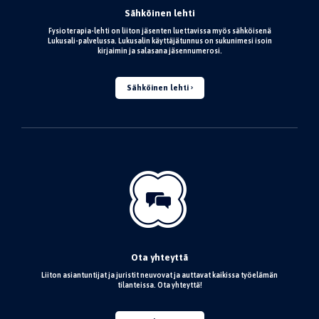
Sähköinen lehti
Fysioterapia-lehti on liiton jäsenten luettavissa myös sähköisenä
Lukusali-palvelussa. Lukusalin käyttäjätunnus on sukunimesi isoin
kirjaimin ja salasana jäsennumerosi.
Sähköinen lehti
Ota yhteyttä
Liiton asiantuntijat ja juristit neuvovat ja auttavat kaikissa työelämän
tilanteissa. Ota yhteyttä!