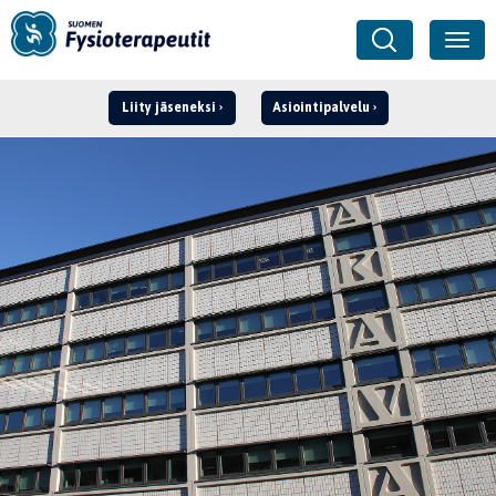
Liity jäseneksi
Asiointipalvelu
Kirjaudu ›