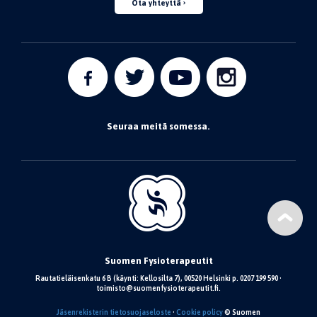
Ota yhteyttä
Seuraa meitä somessa.
Suomen Fysioterapeutit
Rautatieläisenkatu 6 B (käynti: Kellosilta 7), 00520 Helsinki p. 0207 199 590 •
toimisto@suomenfysioterapeutit.fi.
Jäsenrekisterin tietosuojaseloste
•
Cookie policy
© Suomen