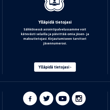
Ylläpidä tietojasi
Sähköisessä asiointipalvelussamme voit
kätevästi selailla ja päivittää omia jäsen- ja
maksutietojasi. Kirjautumiseen tarvitset
jäsennumerosi.
Ylläpidä tietojasi