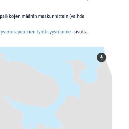
yöpaikkojen määrän maakunnittain (vaihda
Fysioterapeuttien työllisyystilanne
-sivulta.