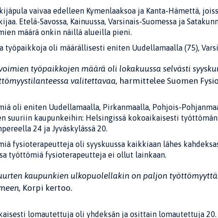
ijäpula vaivaa edelleen Kymenlaaksoa ja Kanta-Hämettä, joiss
ijaa. Etelä-Savossa,
Kainuussa, Varsinais-Suomessa ja Satakunn
ien määrä onkin näillä alueilla pieni.
 työpaikkoja oli määrällisesti eniten Uudellamaalla (75), Vars
voimien työpaikkojen määrä oli lokakuussa selvästi syysku
ttömyystilanteessa valitettavaa,
harmittelee Suomen Fysiot
miä oli eniten Uudellamaalla, Pirkanmaalla, Pohjois-Pohjanma
n suuriin kaupunkeihin: Helsingissä kokoaikaisesti työttömänä
pereella 24 ja Jyväskylässä 20.
miä fysioterapeutteja oli syyskuussa kaikkiaan lähes kahdek
a työttömiä fysioterapeutteja ei ollut lainkaan.
uurten kaupunkien ulkopuolellakin on paljon työttömyytt
meen,
Korpi kertoo.
aisesti l
omautettuja oli yhdeksän ja osittain lomautettuja 20