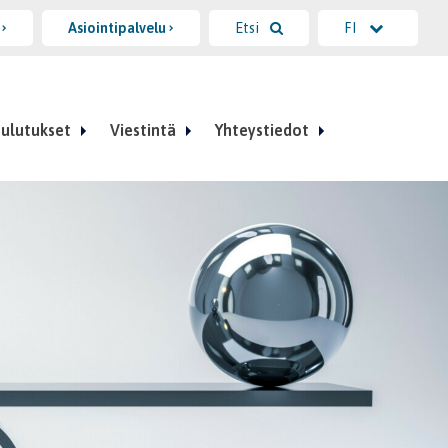
i
Asiointipalvelu
Etsi
FI
ulutukset
Viestintä
Yhteystiedot