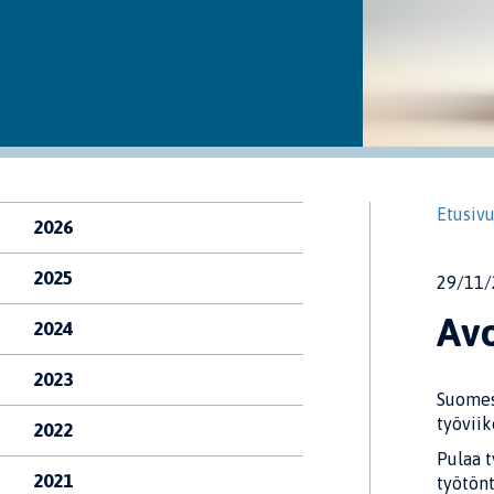
Etusiv
2026
2025
29/11/
Av
2024
2023
Suomess
työvii
2022
Pulaa t
2021
työtönt