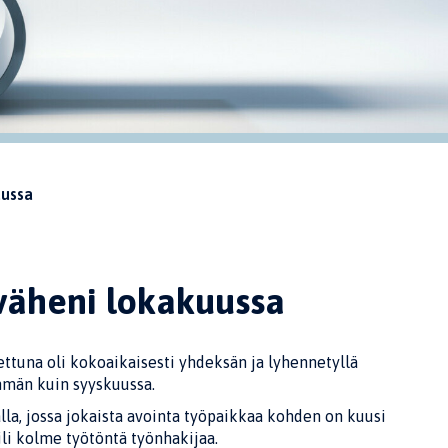
uussa
väheni lokakuussa
ettuna oli kokoaikaisesti yhdeksän ja lyhennetyllä
mmän kuin syyskuussa.
la, jossa jokaista avointa työpaikkaa kohden on kuusi
ili kolme työtöntä työnhakijaa.