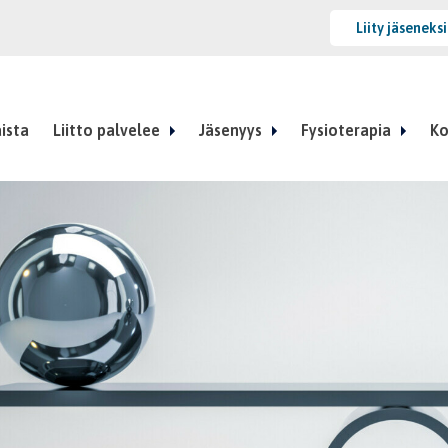
Liity jäseneks
ista
Liitto palvelee
Jäsenyys
Fysioterapia
Ko