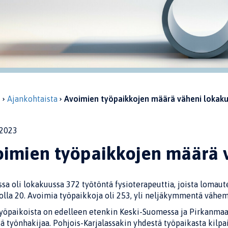
u
Ajankohtaista
Avoimien työpaikkojen määrä väheni lokak
2023
oimien työpaikkojen määrä 
a oli lokakuussa 372 työtöntä fysioterapeuttia, joista lomaut
kolla 20. Avoimia työpaikkoja oli 253, yli neljäkymmentä vähe
yöpaikoista on edelleen etenkin Keski-Suomessa ja Pirkanmaal
ä työnhakijaa. Pohjois-Karjalassakin yhdestä työpaikasta kilpa