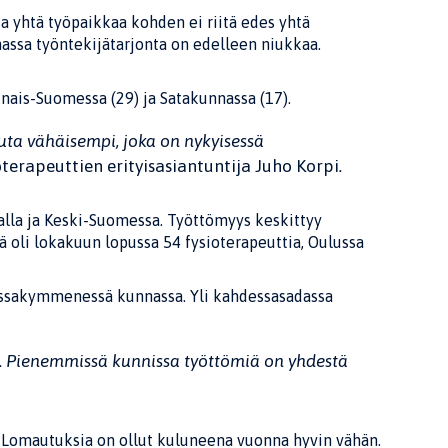
a yhtä työpaikkaa kohden ei riitä edes yhtä
assa työntekijätarjonta on edelleen niukkaa.
inais-Suomessa (29) ja Satakunnassa (17).
uta vähäisempi, joka on nykyisessä
erapeuttien erityisasiantuntija Juho Korpi
.
alla ja Keski-Suomessa.
Työttömyys keskittyy
 oli lokakuun lopussa 54 fysioterapeuttia, Oulussa
sassakymmenessä kunnassa.
Yli kahdessasadassa
ä. Pienemmissä kunnissa työttömiä on yhdestä
. Lomautuksia on ollut kuluneena vuonna hyvin vähän.