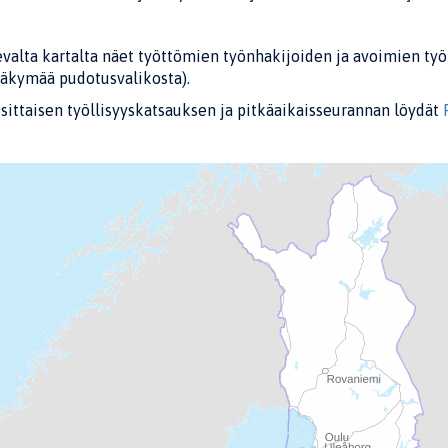
evalta kartalta näet työttömien työnhakijoiden ja avoimien t
näkymää pudotusvalikosta).
ittaisen työllisyyskatsauksen ja pitkäaikaisseurannan löydät