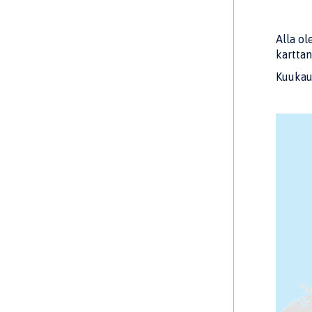
Alla ol
kartta
Kuukaus