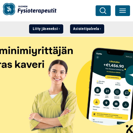
Liity jäseneksi
Asiointipalvelu
Kirjaudu ›