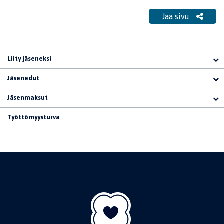
Jaa sivu
Liity jäseneksi
Jäsenedut
Jäsenmaksut
Työttömyysturva