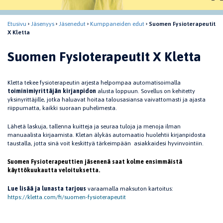
Etusivu
Jäsenyys
Jäsenedut
Kumppaneiden edut
Suomen Fysioterapeutit
X Kletta
Suomen Fysioterapeutit X Kletta
Kletta tekee fysioterapeutin arjesta helpompaa automatisoimalla
toiminimiyrittäjän kirjanpidon
alusta loppuun. Sovellus on kehitetty
yksinyrittäjille, jotka haluavat hoitaa talousasiansa vaivattomasti ja ajasta
riippumatta, kaikki suoraan puhelimesta.
Lähetä laskuja, tallenna kuitteja ja seuraa tuloja ja menoja ilman
manuaalista kirjaamista. Kletan älykäs automaatio huolehtii kirjanpidosta
taustalla, jotta sinä voit keskittyä tärkeimpään asiakkaidesi hyvinvointiin.
Suomen Fysioterapeuttien jäsenenä saat kolme ensimmäistä
käyttökuukautta veloituksetta.
Lue lisää ja lunasta tarjous
varaamalla maksuton kartoitus:
https://kletta.com/fi/suomen-fysioterapeutit