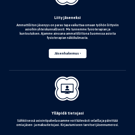
Liity jäseneksi
Ammattiliiton jäsenyys on paras tapa vaikuttaa omaan työhön liittyviin
asioihin yhteiskunnallisesti. Me tunnemme fysioterapian ja
kuntoutuksen. Ajamme ainoana ammattiliittona Suomessa asioita
fysioterapian näkökulmasta.
Jäsenhakemus
Ylläpidä tietojasi
Sähköisessä asiointipalvelussamme voit kätevästi selailla ja päivittää
omia jäsen- ja maksutietojasi. Kirjautumiseen tarvitset jäsennumerosi.