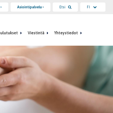
i
Asiointipalvelu
Etsi
FI
ulutukset
Viestintä
Yhteystiedot