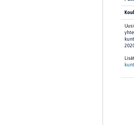
Koul
Uusi
yhte
kunt
202
Lisä
kunt