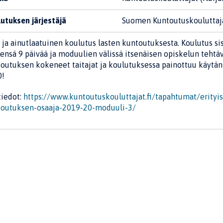
utuksen järjestäjä
Suomen Kuntoutuskouluttaj
 ja ainutlaatuinen koulutus lasten kuntoutuksesta. Koulutus si
ensä 9 päivää ja moduulien välissä itsenäisen opiskelun tehtä
outuksen kokeneet taitajat ja koulutuksessa painottuu käytän
0!
tiedot:
https://www.kuntoutuskouluttajat.fi/tapahtumat/erityi
outuksen-osaaja-2019-20-moduuli-3/