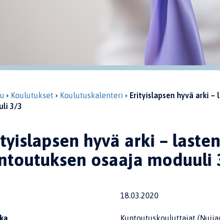
vu
Koulutukset
Koulutuskalenteri
Erityislapsen hyvä arki 
li 3/3
ityislapsen hyvä arki – last
ntoutuksen osaaja moduuli 
18.03.2020
ka
Kuntoutuskouluttajat (Nuija