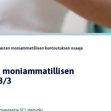
– lasten moniammatillisen kuntoutuksen osaaja
en moniammatillisen
3/3
miestentie 5C), Helsinki