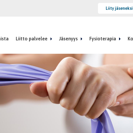
Liity jäseneks
ista
Liitto palvelee
Jäsenyys
Fysioterapia
Ko