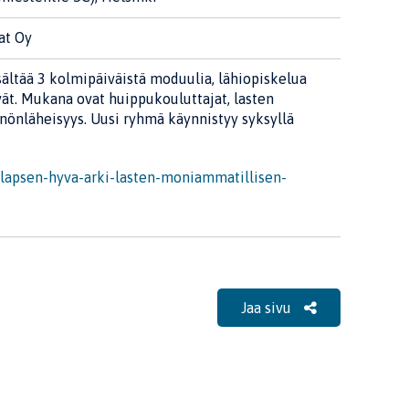
at Oy
sältää 3 kolmipäiväistä moduulia, lähiopiskelua
vät. Mukana ovat huippukouluttajat, lasten
nönläheisyys. Uusi ryhmä käynnistyy syksyllä
slapsen-hyva-arki-lasten-moniammatillisen-
Jaa sivu