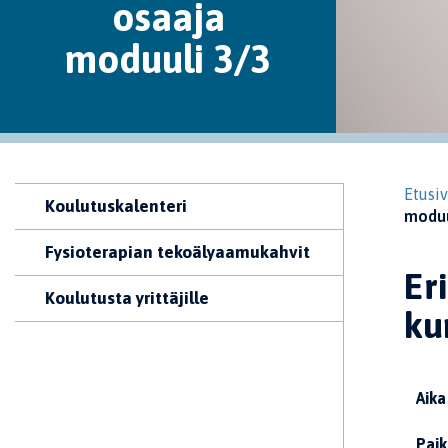
osaaja
moduuli 3/3
Etusi
Koulutuskalenteri
moduu
Fysioterapian tekoälyaamukahvit
Er
Koulutusta yrittäjille
ku
Aika
Paik