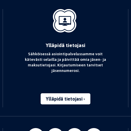
Ylläpidä tietojasi
Sähköisessä asiointipalvelussamme voit
kätevästi selailla ja päivittää omia jäsen- ja
maksutietojasi. Kirjautumiseen tarvitset
jäsennumerosi.
Ylläpidä tietojasi