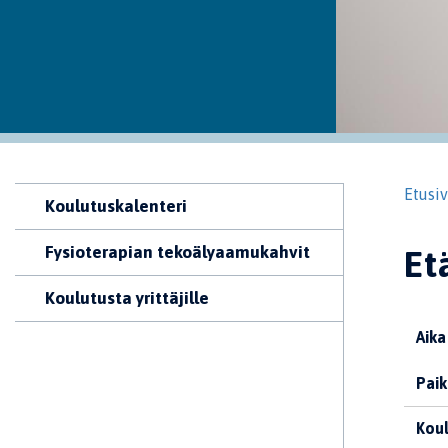
Etusi
Koulutuskalenteri
Fysioterapian tekoälyaamukahvit
Et
Koulutusta yrittäjille
Aika
Paik
Koul