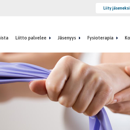
Liity jäseneks
ista
Liitto palvelee
Jäsenyys
Fysioterapia
Ko