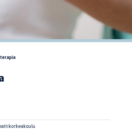
terapia
a
attikorkeakoulu