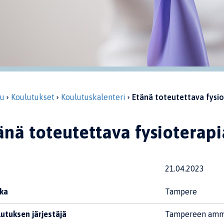
vu
Koulutukset
Koulutuskalenteri
Etänä toteutettava fysio
änä toteutettava fysioterapi
21.04.2023
ka
Tampere
utuksen järjestäjä
Tampereen amm