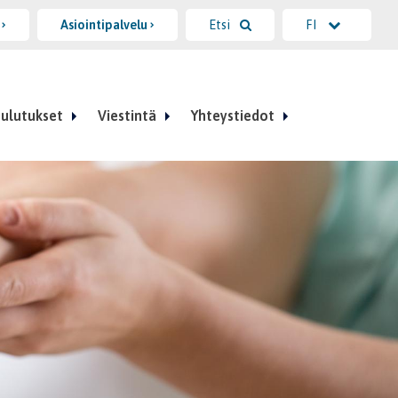
i
Asiointipalvelu
Etsi
FI
ulutukset
Viestintä
Yhteystiedot