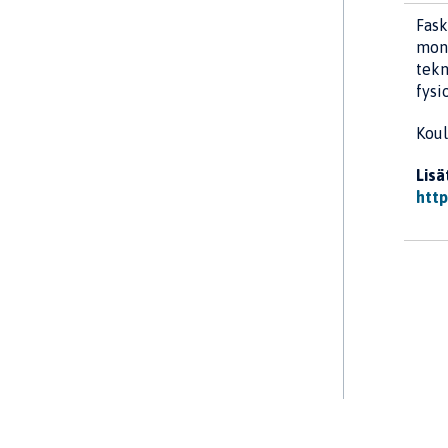
Fask
moni
tekn
fysi
Koul
Lisä
http