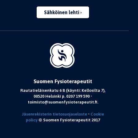
Sähköinen lehti
Suomen Fysioterapeutit
Rautatieläisenkatu 6 B (käynti: Kellosilta 7),
00520 Helsinki p. 0207 199 590 •
toimisto@suomenfysioterapeutit.fi.
Jäsenrekisterin tietosuojaseloste
•
Cookie
policy
© Suomen Fysioterapeutit 2017