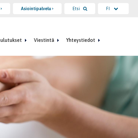
i
Asiointipalvelu
Etsi
FI
ulutukset
Viestintä
Yhteystiedot