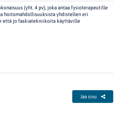
naisuus (yht. 4 pv), joka antaa fysioterapeutille
 ja hoitomahdollisuuksista yhdistellen eri
 että jo faskiatekniikoita käyttäville
Jaa sivu