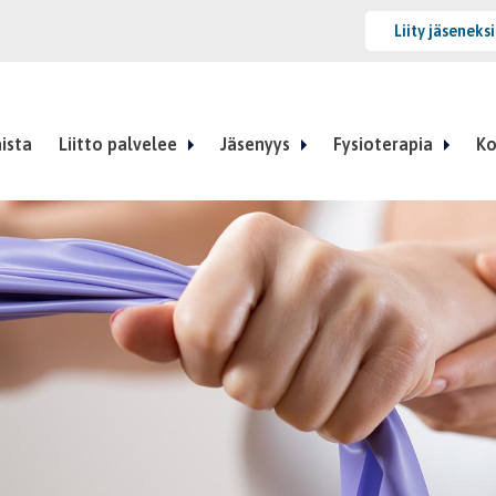
Liity jäseneks
ista
Liitto palvelee
Jäsenyys
Fysioterapia
Ko