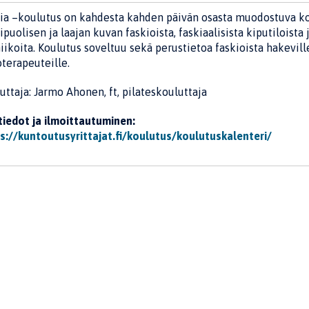
ia –koulutus on kahdesta kahden päivän osasta muodostuva koko
puolisen ja laajan kuvan faskioista, faskiaalisista kiputiloista
iikoita. Koulutus soveltuu sekä perustietoa faskioista hakeville
oterapeuteille.
uttaja: Jarmo Ahonen, ft, pilateskouluttaja
tiedot ja ilmoittautuminen:
s://kuntoutusyrittajat.fi/koulutus/koulutuskalenteri/