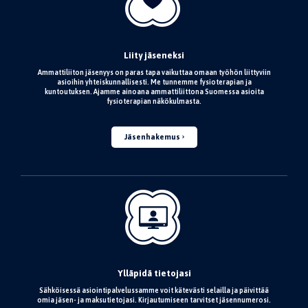
Liity jäseneksi
Ammattiliiton jäsenyys on paras tapa vaikuttaa omaan työhön liittyviin
asioihin yhteiskunnallisesti. Me tunnemme fysioterapian ja
kuntoutuksen. Ajamme ainoana ammattiliittona Suomessa asioita
fysioterapian näkökulmasta.
Jäsenhakemus
Ylläpidä tietojasi
Sähköisessä asiointipalvelussamme voit kätevästi selailla ja päivittää
omia jäsen- ja maksutietojasi. Kirjautumiseen tarvitset jäsennumerosi.