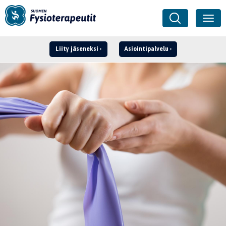
Liity jäseneksi
Asiointipalvelu
Kirjaudu ›