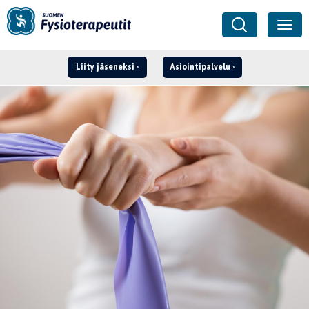
Liity jäseneksi
Asiointipalvelu
Kirjaudu ›