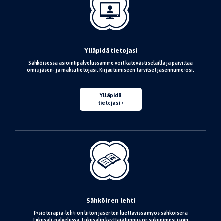
Ylläpidä tietojasi
Sähköisessä asiointipalvelussamme voit kätevästi selailla ja päivittää
omia jäsen- ja maksutietojasi. Kirjautumiseen tarvitset jäsennumerosi.
Ylläpidä
tietojasi
Sähköinen lehti
Fysioterapia-lehti on liiton jäsenten luettavissa myös sähköisenä
Lukusali-palvelussa. Lukusalin käyttäjätunnus on sukunimesi isoin