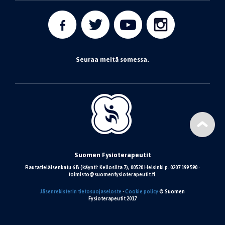
Seuraa meitä somessa.
Suomen Fysioterapeutit
Rautatieläisenkatu 6 B (käynti: Kellosilta 7), 00520 Helsinki p. 0207 199 590 •
toimisto@suomenfysioterapeutit.fi.
Jäsenrekisterin tietosuojaseloste
•
Cookie policy
© Suomen
Fysioterapeutit 2017