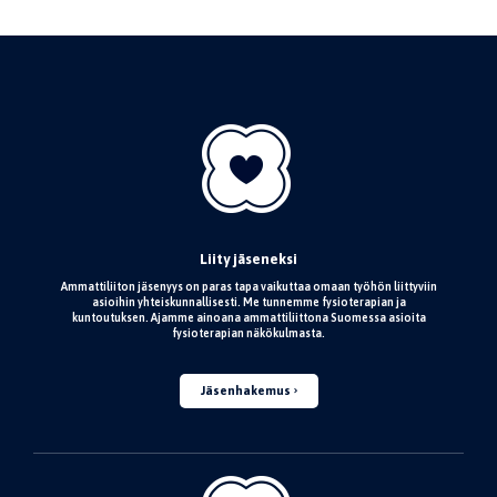
Liity jäseneksi
Ammattiliiton jäsenyys on paras tapa vaikuttaa omaan työhön liittyviin
asioihin yhteiskunnallisesti. Me tunnemme fysioterapian ja
kuntoutuksen. Ajamme ainoana ammattiliittona Suomessa asioita
fysioterapian näkökulmasta.
Jäsenhakemus