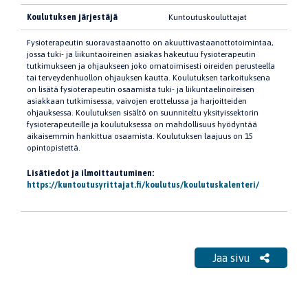
Koulutuksen järjestäjä
Kuntoutuskouluttajat
Fysioterapeutin suoravastaanotto on akuuttivastaanottotoimintaa,
jossa tuki- ja liikuntaoireinen asiakas hakeutuu fysioterapeutin
tutkimukseen ja ohjaukseen joko omatoimisesti oireiden perusteella
tai terveydenhuollon ohjauksen kautta. Koulutuksen tarkoituksena
on lisätä fysioterapeutin osaamista tuki- ja liikuntaelinoireisen
asiakkaan tutkimisessa, vaivojen erottelussa ja harjoitteiden
ohjauksessa. Koulutuksen sisältö on suunniteltu yksityissektorin
fysioterapeuteille ja koulutuksessa on mahdollisuus hyödyntää
aikaisemmin hankittua osaamista. Koulutuksen laajuus on 15
opintopistettä.
Lisätiedot ja ilmoittautuminen:
https://kuntoutusyrittajat.fi/koulutus/koulutuskalenteri/
Jaa sivu